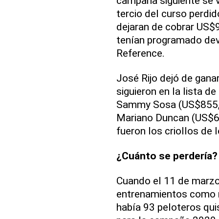
campaña siguiente se v
tercio del curso perdi
dejaran de cobrar US$9
tenían programado dev
Reference.
José Rijo dejó de gana
siguieron en la lista 
Sammy Sosa (US$855,5
Mariano Duncan (US$65
fueron los criollos de
¿Cuánto se perdería?
Cuando el 11 de marzo
entrenamientos como 
había 93 peloteros qu