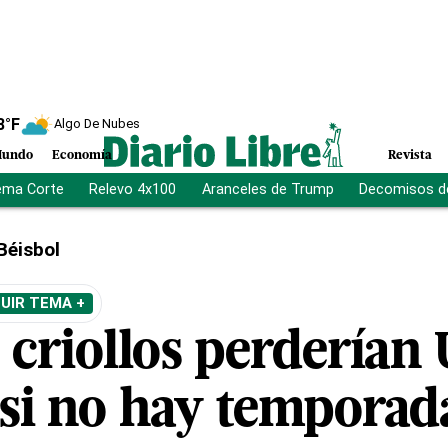
8
°F
Algo De Nubes
undo
Economía
Revista
ema Corte
Relevo 4x100
Aranceles de Trump
Decomisos d
Béisbol
UIR TEMA +
 criollos perderían
 si no hay tempora