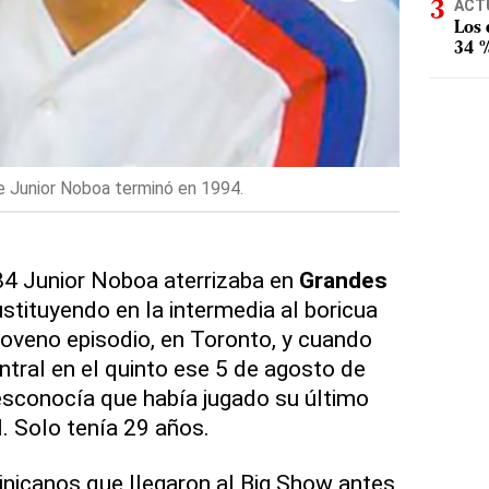
ACT
Los
34 %
e Junior Noboa terminó en 1994.
José Rijo p
84 Junior Noboa aterrizaba en
Grandes
tituyendo en la intermedia al boricua
oveno episodio, en Toronto, y cuando
ntral en el quinto ese 5 de agosto de
esconocía que había jugado su último
. Solo tenía 29 años.
nicanos que llegaron al Big Show antes