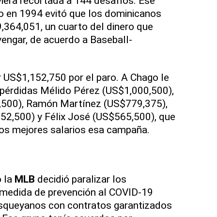
iera recortada a 144 desafíos. Ese
do en 1994 evitó que los dominicanos
,364,051, un cuarto del dinero que
engar, de acuerdo a Baseball-
r US$1,152,750 por el paro. A Chago le
de pérdidas Mélido Pérez (US$1,000,500),
00), Ramón Martínez (US$779,375),
2,500) y Félix José (US$565,500), que
 los mejores salarios esa campaña.
 la
MLB
decidió paralizar los
medida de prevención al COVID-19
isqueyanos con contratos garantizados