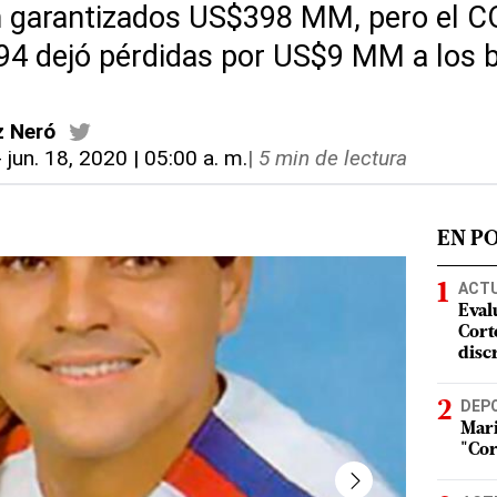
n garantizados US$398 MM, pero el C
94 dejó pérdidas por US$9 MM a los b
z Neró
-
jun. 18, 2020 | 05:00 a. m.
|
5 min de lectura
EN P
ACT
Eval
Corte
disc
DEP
Mari
"Cor