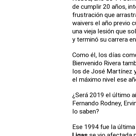
de cumplir 20 años, int
frustración que arrastr
waivers el año previo
una vieja lesión que so
y terminó su carrera e
Como él, los días como
Bienvenido Rivera tamb
los de José Martínez 
el máximo nivel ese añ
¿Será 2019 el último 
Fernando Rodney, Ervin
lo saben?
Ese 1994 fue la últim
Ligas
se vio afectada p