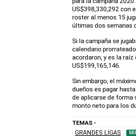
para la campaña 2020.
US$398,330,292 con el 
roster al menos 15 jug
últimas dos semanas d
Si la campaña se jugab
calendario prorratead
acordaron, y es la raíz
US$199,165,146.
Sin embargo, el máximo
dueños es pagar hasta u
de aplicarse de forma s
monto neto para los d
TEMAS -
GRANDES LIGAS
SE