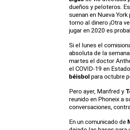
dueños y peloteros. Es
suenan en Nueva York p
torno al dinero ¡Otra v
jugar en 2020 es proba
Si el lunes el comisio
absoluta de la semana 
martes el doctor Antho
el COVID-19 en Estado
béisbol
para octubre po
Pero ayer, Manfred y
T
reunido en Phoneix a so
conversaciones, contra 
En un comunicado de
dejado las bases para 