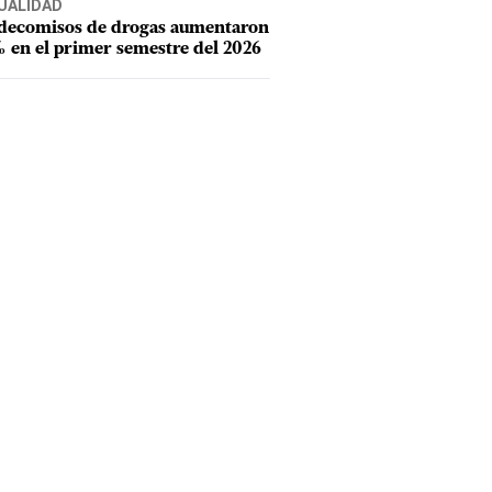
UALIDAD
 decomisos de drogas aumentaron
 en el primer semestre del 2026
erdió más de un millón de dólares en 1994.