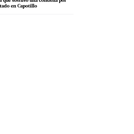
a que sostuvo una condena por
tado en Capotillo