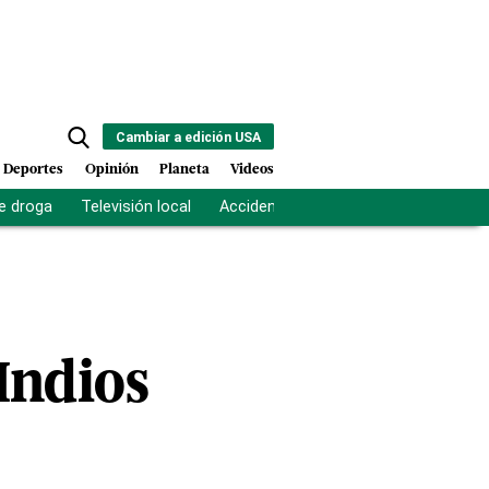
Cambiar a edición USA
Deportes
Opinión
Planeta
Videos
e droga
Televisión local
Accidente Los Ríos
Fuerza antipand
Indios