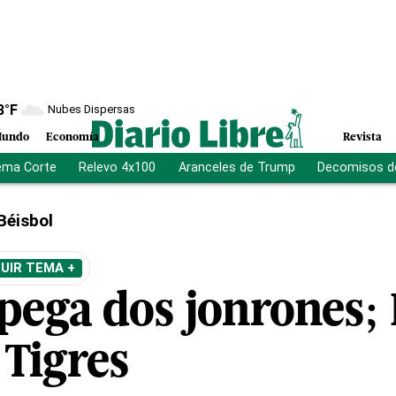
8
°F
Nubes Dispersas
undo
Economía
Revista
ema Corte
Relevo 4x100
Aranceles de Trump
Decomisos d
Béisbol
UIR TEMA +
pega dos jonrones; 
 Tigres