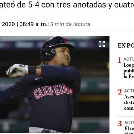
ateó de 5-4 con tres anotadas y cuat
, 2020 | 08:49 a. m.
|
3 min de lectura
EN P
ACT
Los 
publ
la E
ACT
Ases
dist
comu
ACT
El t