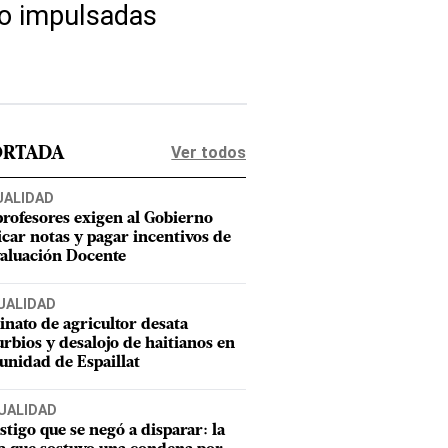
ro impulsadas
Ver todos
ORTADA
UALIDAD
profesores exigen al Gobierno
icar notas y pagar incentivos de
valuación Docente
UALIDAD
inato de agricultor desata
urbios y desalojo de haitianos en
nidad de Espaillat
UALIDAD
estigo que se negó a disparar: la