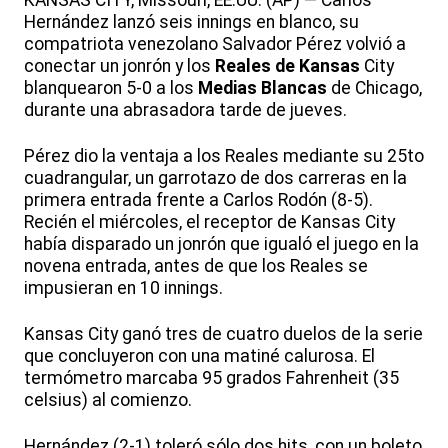
KANSAS CITY, Missouri, EE.UU. (AP) — Carlos
Hernández lanzó seis innings en blanco, su
compatriota venezolano Salvador Pérez volvió a
conectar un jonrón y los
Reales de Kansas
City
blanquearon 5-0 a los
Medias Blancas
de Chicago,
durante una abrasadora tarde de jueves.
Pérez dio la ventaja a los Reales mediante su 25to
cuadrangular, un garrotazo de dos carreras en la
primera entrada frente a Carlos Rodón (8-5).
Recién el miércoles, el receptor de Kansas City
había disparado un jonrón que igualó el juego en la
novena entrada, antes de que los Reales se
impusieran en 10 innings.
Kansas City ganó tres de cuatro duelos de la serie
que concluyeron con una matiné calurosa. El
termómetro marcaba 95 grados Fahrenheit (35
celsius) al comienzo.
Hernández (2-1) toleró sólo dos hits, con un boleto