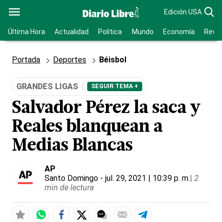
Edición USA
Última Hora
Actualidad
Política
Mundo
Economía
Revis
Portada
Deportes
Béisbol
GRANDES LIGAS
SEGUIR TEMA +
Salvador Pérez la saca y
Reales blanquean a
Medias Blancas
AP
Santo Domingo
- jul. 29, 2021 | 10:39 p. m.
|
2
min de lectura