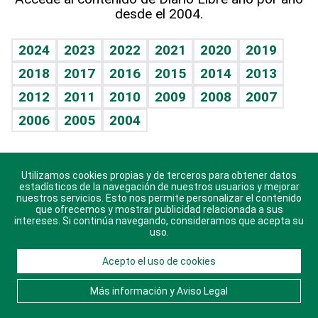
desde el 2004.
Diario de nutrición
BRV
Mundo gamer
RSS
Vida y familia
TBT Deportivo
Guía del dinero
Horóscopos
2024
2023
2022
2021
2020
2019
Eñe
2018
2017
2016
2015
2014
2013
Crucigramas
2012
2011
2010
2009
2008
2007
Celebrando la vida
2006
2005
2004
Sin complejos
En pocas palabras
Utilizamos cookies propias y de terceros para obtener datos
Descarga nuestras aplicaciones para Android, iOS y
Escuchando al corazón
estadísticos de la navegación de nuestros usuarios y mejorar
sistema Huawei.
nuestros servicios. Esto nos permite personalizar el contenido
que ofrecemos y mostrar publicidad relacionada a sus
Economía Personal
intereses. Si continúa navegando, consideramos que acepta su
uso.
Consulta Libre
Acepto el uso de cookies
© 2021 Diario Libre, todos los derechos reservados.
Consulta el
Aviso Legal
. Ponte en
Contacto
con
Más información y Aviso Legal
nosotros y conoce más sobre Diario Libre