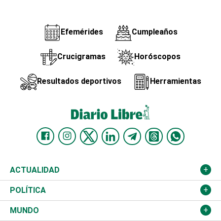
Efemérides
Cumpleaños
Crucigramas
Horóscopos
Resultados deportivos
Herramientas
ACTUALIDAD
Nacional
POLÍTICA
Ciudad
Partidos
MUNDO