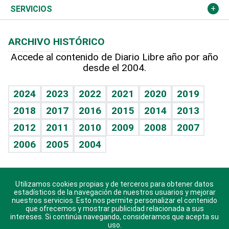
Resto del mundo
Economía personal
Podcast Arte Libre
Más deportes
Columnistas
Cambio climático
Opinión
SERVICIOS
Macroeconomía
Mi mascota
Resultados deportivos
Lecturas
Planeta
Efemérides
ARCHIVO HISTÓRICO
Hablando con el pediatra
Línea de hit
Más firmas
Hecho en casa
Cumpleaños
Accede al contenido de Diario Libre año por año
desde el 2004.
Diario de nutrición
BRV
Mundo gamer
RSS
Vida y familia
TBT Deportivo
Guía del dinero
Horóscopos
2024
2023
2022
2021
2020
2019
Eñe
2018
2017
2016
2015
2014
2013
Crucigramas
2012
2011
2010
2009
2008
2007
Celebrando la vida
2006
2005
2004
Sin complejos
En pocas palabras
Utilizamos cookies propias y de terceros para obtener datos
Descarga nuestras aplicaciones para Android, iOS y
Escuchando al corazón
estadísticos de la navegación de nuestros usuarios y mejorar
sistema Huawei.
nuestros servicios. Esto nos permite personalizar el contenido
que ofrecemos y mostrar publicidad relacionada a sus
Economía Personal
intereses. Si continúa navegando, consideramos que acepta su
uso.