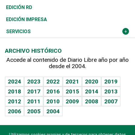
Ocenanía
Telecom.
Sociales
Tenis
El Espía
Historia
Revista
EDICIÓN RD
Caribe
Global y variable
Novedades
Olimpismo
Noticiero Poteleche
Martes de tecnología
Deportes
EDICIÓN IMPRESA
Resto del mundo
Economía personal
Podcast Arte Libre
Más deportes
Columnistas
Cambio climático
Opinión
SERVICIOS
Macroeconomía
Mi mascota
Resultados deportivos
Lecturas
Planeta
Efemérides
ARCHIVO HISTÓRICO
Hablando con el pediatra
Línea de hit
Más firmas
Hecho en casa
Cumpleaños
Accede al contenido de Diario Libre año por año
desde el 2004.
Diario de nutrición
BRV
Mundo gamer
RSS
Vida y familia
TBT Deportivo
Guía del dinero
Horóscopos
2024
2023
2022
2021
2020
2019
Eñe
2018
2017
2016
2015
2014
2013
Crucigramas
2012
2011
2010
2009
2008
2007
Celebrando la vida
2006
2005
2004
Sin complejos
En pocas palabras
Utilizamos cookies propias y de terceros para obtener datos