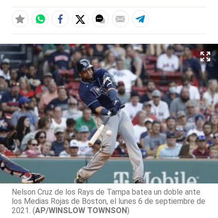
Nelson Cruz de los Rays de Tampa batea un doble ante
los Medias Rojas de Boston, el lunes 6 de septiembre de
2021. (
AP/WINSLOW TOWNSON
)