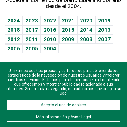
Accede al contenido de Diario Libre año por año
desde el 2004.
Diario de nutrición
BRV
Mundo gamer
RSS
Vida y familia
TBT Deportivo
Guía del dinero
Horóscopos
2024
2023
2022
2021
2020
2019
Eñe
2018
2017
2016
2015
2014
2013
Crucigramas
2012
2011
2010
2009
2008
2007
Celebrando la vida
2006
2005
2004
Sin complejos
En pocas palabras
Utilizamos cookies propias y de terceros para obtener datos
Descarga nuestras aplicaciones para Android, iOS y
Escuchando al corazón
estadísticos de la navegación de nuestros usuarios y mejorar
sistema Huawei.
nuestros servicios. Esto nos permite personalizar el contenido
que ofrecemos y mostrar publicidad relacionada a sus
Economía Personal
intereses. Si continúa navegando, consideramos que acepta su
uso.
Consulta Libre
Acepto el uso de cookies
© 2021 Diario Libre, todos los derechos reservados.
Consulta el
Aviso Legal
. Ponte en
Contacto
con
Más información y Aviso Legal
nosotros y conoce más sobre Diario Libre