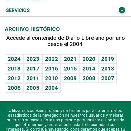
Resto del mundo
Economía personal
Podcast Arte Libre
Más deportes
Columnistas
Cambio climático
Opinión
SERVICIOS
Macroeconomía
Mi mascota
Resultados deportivos
Lecturas
Planeta
Efemérides
ARCHIVO HISTÓRICO
Hablando con el pediatra
Línea de hit
Más firmas
Hecho en casa
Cumpleaños
Accede al contenido de Diario Libre año por año
desde el 2004.
Diario de nutrición
BRV
Mundo gamer
RSS
Vida y familia
TBT Deportivo
Guía del dinero
Horóscopos
2024
2023
2022
2021
2020
2019
Eñe
2018
2017
2016
2015
2014
2013
Crucigramas
2012
2011
2010
2009
2008
2007
Celebrando la vida
2006
2005
2004
Sin complejos
En pocas palabras
Utilizamos cookies propias y de terceros para obtener datos
Descarga nuestras aplicaciones para Android, iOS y
Escuchando al corazón
estadísticos de la navegación de nuestros usuarios y mejorar
sistema Huawei.
nuestros servicios. Esto nos permite personalizar el contenido
que ofrecemos y mostrar publicidad relacionada a sus
Economía Personal
intereses. Si continúa navegando, consideramos que acepta su