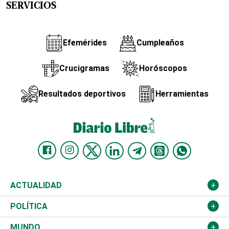
SERVICIOS
Efemérides
Cumpleaños
Crucigramas
Horóscopos
Resultados deportivos
Herramientas
ACTUALIDAD
Nacional
POLÍTICA
Ciudad
Partidos
MUNDO