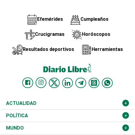
Efemérides
Cumpleaños
Crucigramas
Horóscopos
Resultados deportivos
Herramientas
ACTUALIDAD
Nacional
POLÍTICA
Ciudad
Partidos
MUNDO