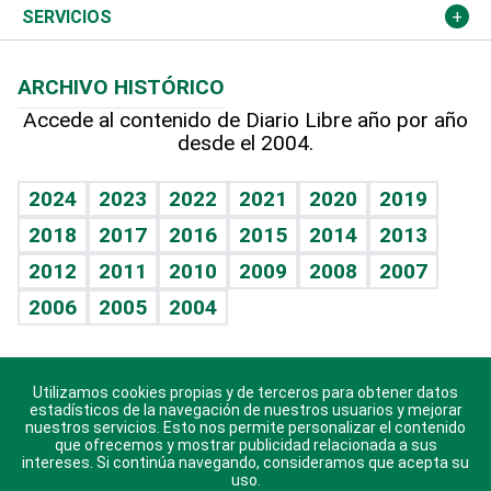
Resto del mundo
Economía personal
Podcast Arte Libre
Más deportes
Columnistas
Cambio climático
Opinión
SERVICIOS
Macroeconomía
Mi mascota
Resultados deportivos
Lecturas
Planeta
Efemérides
ARCHIVO HISTÓRICO
Hablando con el pediatra
Línea de hit
Más firmas
Hecho en casa
Cumpleaños
Accede al contenido de Diario Libre año por año
desde el 2004.
Diario de nutrición
BRV
Mundo gamer
RSS
Vida y familia
TBT Deportivo
Guía del dinero
Horóscopos
2024
2023
2022
2021
2020
2019
Eñe
2018
2017
2016
2015
2014
2013
Crucigramas
2012
2011
2010
2009
2008
2007
Celebrando la vida
2006
2005
2004
Sin complejos
En pocas palabras
Utilizamos cookies propias y de terceros para obtener datos
Descarga nuestras aplicaciones para Android, iOS y
Escuchando al corazón
estadísticos de la navegación de nuestros usuarios y mejorar
sistema Huawei.
nuestros servicios. Esto nos permite personalizar el contenido
que ofrecemos y mostrar publicidad relacionada a sus
Economía Personal
intereses. Si continúa navegando, consideramos que acepta su
uso.