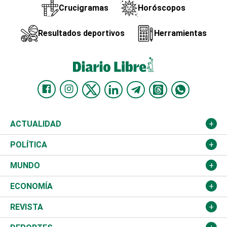
Crucigramas
Horóscopos
Resultados deportivos
Herramientas
ACTUALIDAD
Nacional
POLÍTICA
Ciudad
Partidos
MUNDO
Educación
JCE
Estados Unidos
ECONOMÍA
Salud
TSE
América Latina
Finanzas
REVISTA
Justicia
Congreso Nacional
Haití