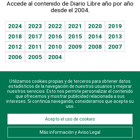
Accede al contenido de Diario Libre año por año
desde el 2004.
Diario de nutrición
BRV
Mundo gamer
RSS
Vida y familia
TBT Deportivo
Guía del dinero
Horóscopos
2024
2023
2022
2021
2020
2019
Eñe
2018
2017
2016
2015
2014
2013
Crucigramas
2012
2011
2010
2009
2008
2007
Celebrando la vida
2006
2005
2004
Sin complejos
En pocas palabras
Utilizamos cookies propias y de terceros para obtener datos
Descarga nuestras aplicaciones para Android, iOS y
Escuchando al corazón
estadísticos de la navegación de nuestros usuarios y mejorar
sistema Huawei.
nuestros servicios. Esto nos permite personalizar el contenido
que ofrecemos y mostrar publicidad relacionada a sus
Economía Personal
intereses. Si continúa navegando, consideramos que acepta su
uso.
Consulta Libre
Acepto el uso de cookies
© 2021 Diario Libre, todos los derechos reservados.
Consulta el
Aviso Legal
. Ponte en
Contacto
con
Más información y Aviso Legal
nosotros y conoce más sobre Diario Libre