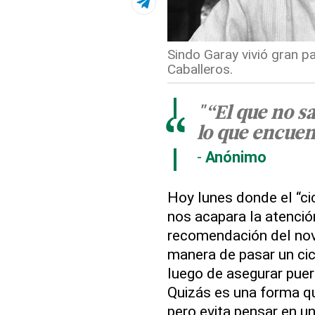
Sindo Garay vivió gran pa
Caballeros.
"“El que no s
“
lo que encuen
Anónimo
Hoy lunes donde el “ci
nos acapara la atenció
recomendación del nov
manera de pasar un cic
luego de asegurar puer
Quizás es una forma q
pero evita pensar en u