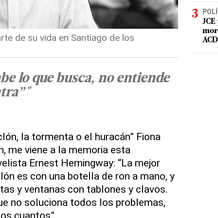
POLÍ
JCE 
mord
rte de su vida en Santiago de los
ACD 
abe lo que busca, no entiende
tra”"
clón, la tormenta o el huracán” Fiona
n, me viene a la memoria esta
elista Ernest Hemingway: “La mejor
lón es con una botella de ron a mano, y
tas y ventanas con tablones y clavos.
ue no soluciona todos los problemas,
nos cuantos”.