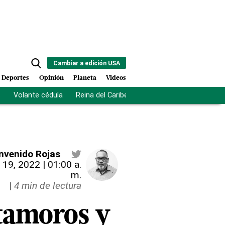
Cambiar a edición USA
Deportes
Opinión
Planeta
Videos
s
Volante cédula
Reina del Caribe
Clausura Juegos Centro
nvenido Rojas
 19, 2022 | 01:00 a.
m.
|
4 min de lectura
tamoros y