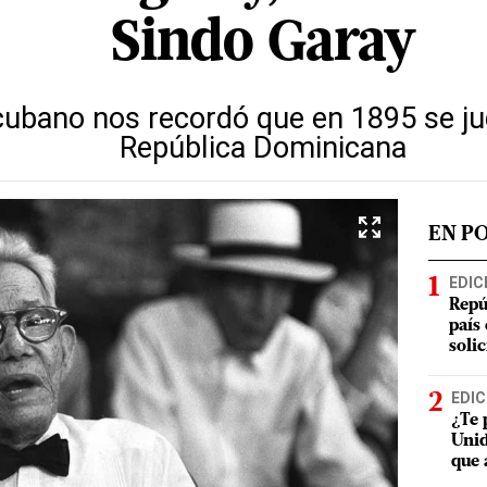
Sindo Garay
cubano nos recordó que en 1895 se ju
República Dominicana
EN P
EDIC
Repú
país
soli
EDIC
¿Te 
Unid
que 