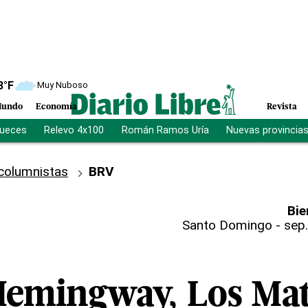
8
°F
Muy Nuboso
undo
Economía
Revista
jueces
Relevo 4x100
Román Ramos Uría
Nuevas provincia
columnistas
BRV
Bie
Santo Domingo
-
sep.
Hemingway, Los Ma