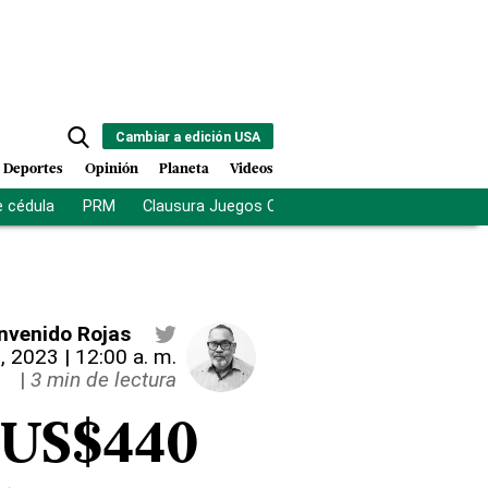
Cambiar a edición USA
Deportes
Opinión
Planeta
Videos
e cédula
PRM
Clausura Juegos Centroamericanos
De la Es
nvenido Rojas
0, 2023 | 12:00 a. m.
|
3 min de lectura
e US$440