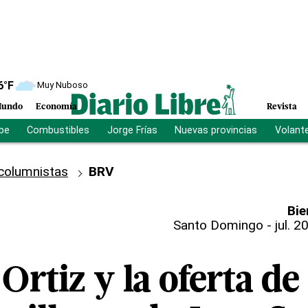
6
°F
Muy Nuboso
undo
Economía
Revista
ibe
Combustibles
Jorge Frías
Nuevas provincias
Volant
columnistas
BRV
Bie
Santo Domingo
-
jul. 2
Ortiz y la oferta d