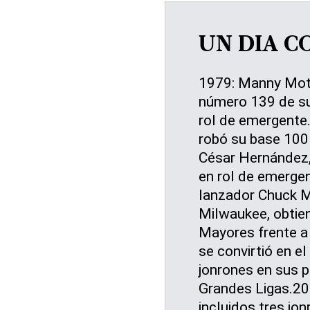
UN DIA C
1979: Manny Mota 
número 139 de su
rol de emergente.
robó su base 100 
César Hernández,
en rol de emergen
lanzador Chuck M
Milwaukee, obtien
Mayores frente a 
se convirtió en e
jonrones en sus 
Grandes Ligas.200
incluidos tres jo