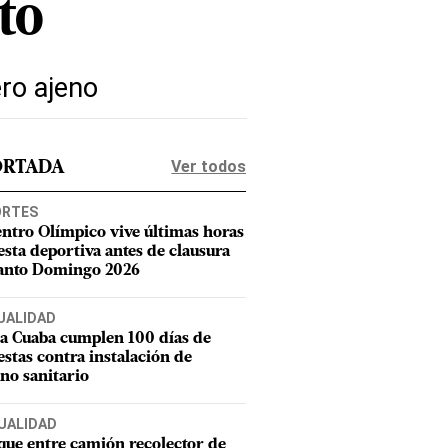
to
ro ajeno
Ver todos
ORTADA
ORTES
entro Olímpico vive últimas horas
iesta deportiva antes de clausura
anto Domingo 2026
UALIDAD
a Cuaba cumplen 100 días de
estas contra instalación de
eno sanitario
UALIDAD
ue entre camión recolector de