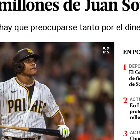
millones de Juan So
hay que preocuparse tanto por el dine
EN P
DEP
El C
de f
de S
ACT
En L
prot
rell
ACT
Choq