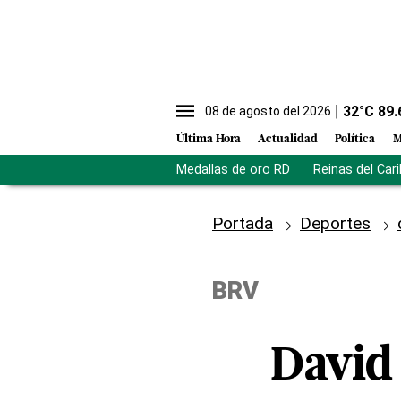
32
°C
89.
08 de agosto del 2026
Última Hora
Actualidad
Política
M
Medallas de oro RD
Reinas del Car
Portada
Deportes
BRV
David 