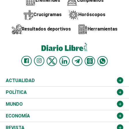
Efemérides
Cumpleaños
Crucigramas
Horóscopos
Resultados deportivos
Herramientas
ACTUALIDAD
Nacional
POLÍTICA
Ciudad
Partidos
MUNDO
Educación
JCE
Estados Unidos
ECONOMÍA
Salud
TSE
América Latina
Finanzas
REVISTA