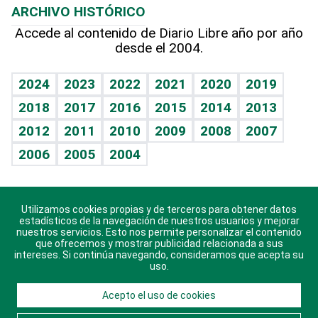
ARCHIVO HISTÓRICO
Hablando con el pediatra
Línea de hit
Más firmas
Hecho en casa
Cumpleaños
Accede al contenido de Diario Libre año por año
desde el 2004.
Diario de nutrición
BRV
Mundo gamer
RSS
Vida y familia
TBT Deportivo
Guía del dinero
Horóscopos
2024
2023
2022
2021
2020
2019
Eñe
2018
2017
2016
2015
2014
2013
Crucigramas
2012
2011
2010
2009
2008
2007
Celebrando la vida
2006
2005
2004
Sin complejos
En pocas palabras
Utilizamos cookies propias y de terceros para obtener datos
Descarga nuestras aplicaciones para Android, iOS y
Escuchando al corazón
estadísticos de la navegación de nuestros usuarios y mejorar
sistema Huawei.
nuestros servicios. Esto nos permite personalizar el contenido
que ofrecemos y mostrar publicidad relacionada a sus
Economía Personal
intereses. Si continúa navegando, consideramos que acepta su
uso.
Consulta Libre
Acepto el uso de cookies
© 2021 Diario Libre, todos los derechos reservados.