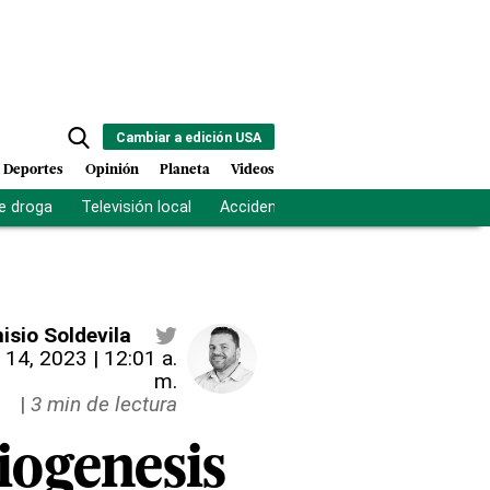
Cambiar a edición USA
Deportes
Opinión
Planeta
Videos
e droga
Televisión local
Accidente Los Ríos
Fuerza antipand
isio Soldevila
 14, 2023 | 12:01 a.
m.
|
3 min de lectura
iogenesis