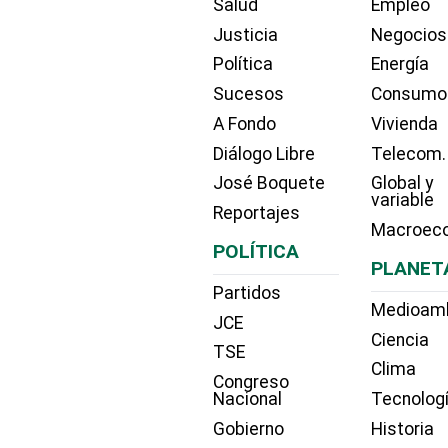
Salud
Empleo
Justicia
Negocios
Política
Energía
Sucesos
Consumo
A Fondo
Vivienda
Diálogo Libre
Telecom.
José Boquete
Global y
variable
Reportajes
Macroec
POLÍTICA
PLANET
Partidos
Medioam
JCE
Ciencia
TSE
Clima
Congreso
Nacional
Tecnolog
Gobierno
Historia