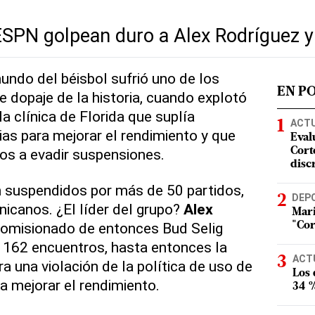
ESPN golpean duro a Alex Rodríguez 
ndo del béisbol sufrió uno de los
EN P
dopaje de la historia, cuando explotó
la clínica de Florida que suplía
ACT
as para mejorar el rendimiento y que
Eval
os a evadir suspensiones.
Corte
disc
n suspendidos por más de 50 partidos,
DEP
icanos. ¿El líder del grupo?
Alex
Mari
 comisionado de entonces Bud Selig
"Cor
 162 encuentros, hasta entonces la
ACT
ra una violación de la política de uso de
Los
a mejorar el rendimiento.
34 %