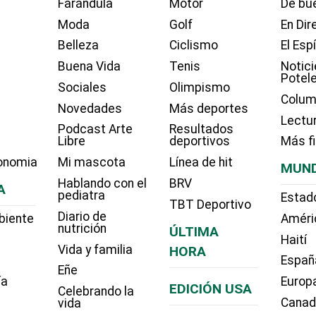
Farándula
Motor
De bue
Moda
Golf
En Dir
Belleza
Ciclismo
El Esp
Buena Vida
Tenis
Notici
Potel
Sociales
Olimpismo
Colum
Novedades
Más deportes
Lectu
Podcast Arte
Resultados
Libre
deportivos
Más f
onomia
Mi mascota
Línea de hit
MUN
Hablando con el
BRV
A
pediatra
Estad
TBT Deportivo
Diario de
biente
Améri
nutrición
ÚLTIMA
Haití
Vida y familia
HORA
Españ
Eñe
ía
Europ
EDICIÓN USA
Celebrando la
Cana
vida