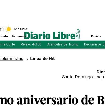
2
°F
Cielo Claro
undo
Economía
Revista
ema Corte
Relevo 4x100
Aranceles de Trump
Decomisos d
columnistas
Línea de Hit
Dion
Santo Domingo
-
sep.
mo aniversario de B