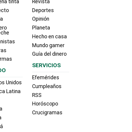
na tinta
Revista
ecto
Deportes
ía
Opinión
ero
Planeta
eche
Hecho en casa
nistas
Mundo gamer
ras
Guía del dinero
irmas
SERVICIOS
DO
Efemérides
os Unidos
Cumpleaños
ca Latina
RSS
Horóscopo
a
Crucigramas
a
dá