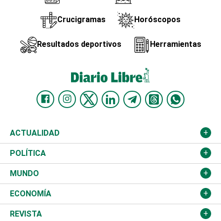
Crucigramas
Horóscopos
Resultados deportivos
Herramientas
ACTUALIDAD
Nacional
POLÍTICA
Ciudad
Partidos
MUNDO
Educación
JCE
Estados Unidos
ECONOMÍA
Salud
TSE
América Latina
Finanzas
REVISTA