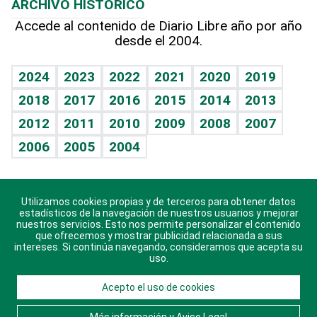
ARCHIVO HISTÓRICO
Hablando con el pediatra
Línea de hit
Más firmas
Hecho en casa
Cumpleaños
Accede al contenido de Diario Libre año por año
desde el 2004.
Diario de nutrición
BRV
Mundo gamer
RSS
Vida y familia
TBT Deportivo
Guía del dinero
Horóscopos
2024
2023
2022
2021
2020
2019
Eñe
2018
2017
2016
2015
2014
2013
Crucigramas
2012
2011
2010
2009
2008
2007
Celebrando la vida
2006
2005
2004
Sin complejos
En pocas palabras
Utilizamos cookies propias y de terceros para obtener datos
Descarga nuestras aplicaciones para Android, iOS y
Escuchando al corazón
estadísticos de la navegación de nuestros usuarios y mejorar
sistema Huawei.
nuestros servicios. Esto nos permite personalizar el contenido
que ofrecemos y mostrar publicidad relacionada a sus
Economía Personal
intereses. Si continúa navegando, consideramos que acepta su
uso.
Consulta Libre
Acepto el uso de cookies
© 2021 Diario Libre, todos los derechos reservados.
Consulta el
Aviso Legal
. Ponte en
Contacto
con