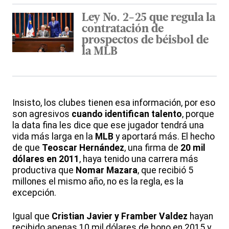
Ley No. 2-25 que regula la
contratación de
prospectos de béisbol de
la MLB
Insisto, los clubes tienen esa información, por eso
son agresivos
cuando identifican talento
, porque
la data fina les dice que ese jugador tendrá una
vida más larga en la
MLB
y aportará más. El hecho
de que
Teoscar Hernández
, una firma de
20 mil
dólares en 2011
, haya tenido una carrera más
productiva que
Nomar Mazara
, que recibió 5
millones el mismo año, no es la regla, es la
excepción.
Igual que
Cristian Javier y Framber Valdez
hayan
recibido apenas 10 mil dólares de bono en 2015 y