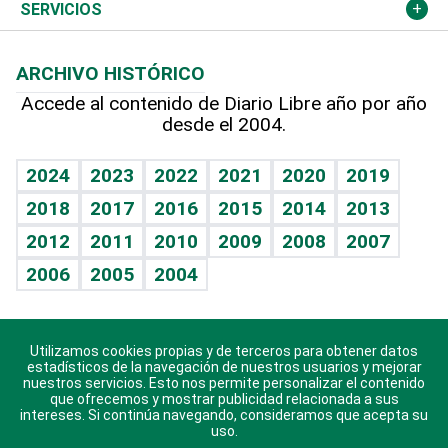
Resto del mundo
Economía personal
Podcast Arte Libre
Más deportes
El Espía
Cambio climático
Opinión
SERVICIOS
Macroeconomía
Mi mascota
Resultados deportivos
Noticiero Poteleche
Planeta
Efemérides
ARCHIVO HISTÓRICO
Hablando con el pediatra
Línea de hit
Columnistas
Hecho en casa
Cumpleaños
Accede al contenido de Diario Libre año por año
desde el 2004.
Diario de nutrición
Libreta deportiva
Lecturas
Mundo gamer
RSS
Vida y familia
BRV
Más firmas
Guía del dinero
Horóscopos
2024
2023
2022
2021
2020
2019
Eñe
TBT Deportivo
2018
2017
2016
2015
2014
2013
Juegos
2012
2011
2010
2009
2008
2007
Celebrando la vida
2006
2005
2004
Sin complejos
En pocas palabras
Utilizamos cookies propias y de terceros para obtener datos
Descarga nuestras aplicaciones para Android, iOS y
Escuchando al corazón
estadísticos de la navegación de nuestros usuarios y mejorar
sistema Huawei.
nuestros servicios. Esto nos permite personalizar el contenido
que ofrecemos y mostrar publicidad relacionada a sus
Economía Personal
intereses. Si continúa navegando, consideramos que acepta su
uso.
Consulta Libre