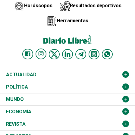
Horóscopos
Resultados deportivos
Herramientas
ACTUALIDAD
Nacional
POLÍTICA
Ciudad
Partidos
MUNDO
Educación
JCE
Estados Unidos
ECONOMÍA
Salud
TSE
América Latina
Finanzas
REVISTA