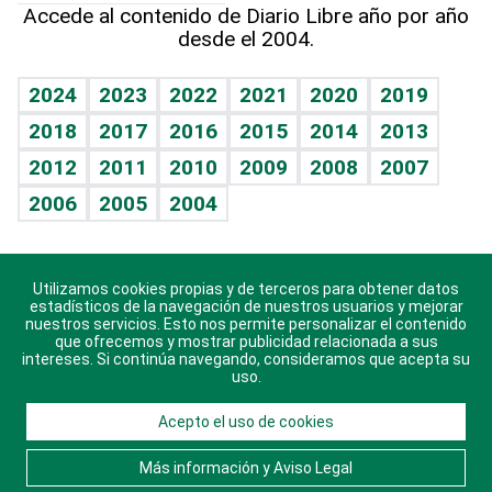
Hecho en casa
Cumpleaños
Accede al contenido de Diario Libre año por año
desde el 2004.
Diario de nutrición
Libreta deportiva
Lecturas
Mundo gamer
RSS
Vida y familia
BRV
Más firmas
Guía del dinero
Horóscopos
2024
2023
2022
2021
2020
2019
Eñe
TBT Deportivo
2018
2017
2016
2015
2014
2013
Juegos
2012
2011
2010
2009
2008
2007
Celebrando la vida
2006
2005
2004
Sin complejos
En pocas palabras
Utilizamos cookies propias y de terceros para obtener datos
Descarga nuestras aplicaciones para Android, iOS y
Escuchando al corazón
estadísticos de la navegación de nuestros usuarios y mejorar
sistema Huawei.
nuestros servicios. Esto nos permite personalizar el contenido
que ofrecemos y mostrar publicidad relacionada a sus
Economía Personal
intereses. Si continúa navegando, consideramos que acepta su
uso.
Consulta Libre
Acepto el uso de cookies
© 2021 Diario Libre, todos los derechos reservados.
Consulta el
Aviso Legal
. Ponte en
Contacto
con
Más información y Aviso Legal
nosotros y conoce más sobre Diario Libre