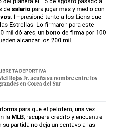
do del planeta el 15 de agosto pasado a
es de
salario
para jugar mes y medio con
ivos
. Impresionó tanto a los Lions que
 las Estrellas. Lo firmaron para este
0 mil dólares, un
bono
de firma por 100
eden alcanzar los 200 mil.
LIBRETA DEPORTIVA
Mel Rojas Jr. acuña su nombre entre los
grandes en Corea del Sur
aforma para que el pelotero, una vez
en la
MLB
, recupere crédito y encuentre
n su partida no deja un centavo a las