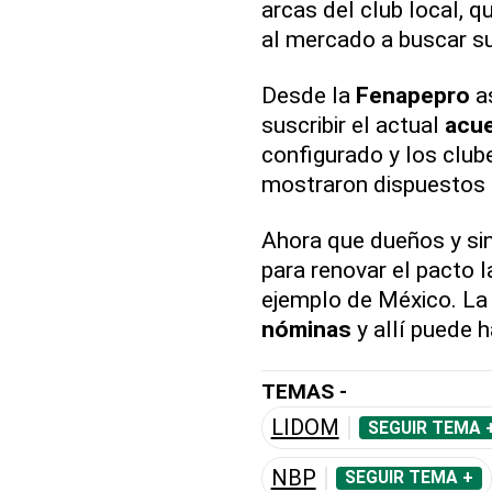
arcas del club local, qu
al mercado a buscar su 
Desde la
Fenapepro
as
suscribir el actual
acu
configurado y los club
mostraron dispuestos 
Ahora que dueños y si
para renovar el pacto 
ejemplo de México. La 
nóminas
y allí puede 
TEMAS -
LIDOM
SEGUIR TEMA 
NBP
SEGUIR TEMA +