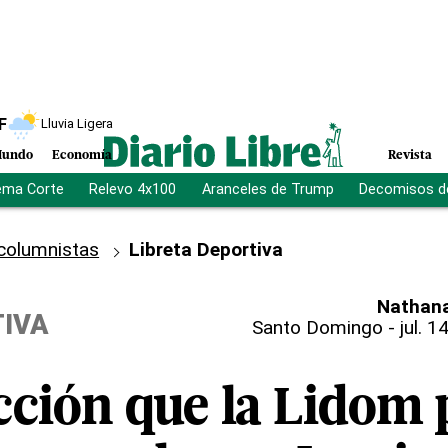
F
Lluvia Ligera
undo
Economía
Revista
ema Corte
Relevo 4x100
Aranceles de Trump
Decomisos d
columnistas
Libreta Deportiva
Nathana
TIVA
Santo Domingo
-
jul. 1
cción que la Lidom