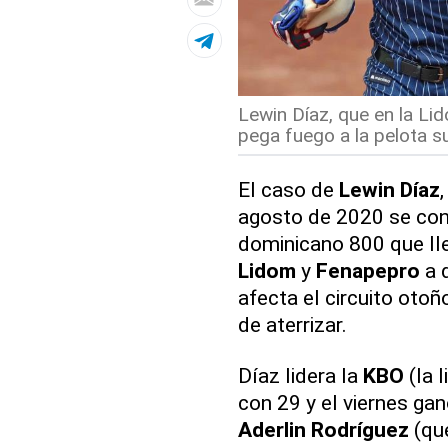
Lewin Díaz, que en la Lid
pega fuego a la pelota s
El caso de
Lewin Díaz
agosto de 2020 se conv
dominicano 800 que ll
Lidom
y
Fenapepro
a 
afecta el circuito otoñ
de aterrizar.
Díaz lidera la
KBO
(la 
con 29 y el viernes ga
Aderlin Rodríguez
(qu