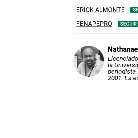
ERICK ALMONTE
S
FENAPEPRO
SEGUIR
Nathanae
Licenciado
la Univer
periodista
2001. Es ed