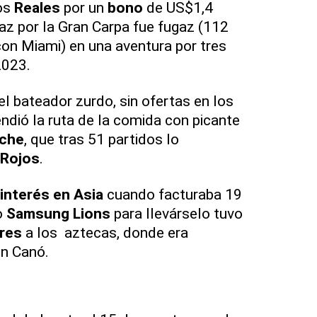
os
Reales
por un
bono
de US$1,4
íaz por la Gran Carpa fue fugaz (112
con Miami) en una aventura por tres
2023.
el bateador zurdo, sin ofertas en los
dió la ruta de la comida con picante
eche
, que tras 51 partidos lo
 Rojos
.
interés en Asia
cuando facturaba 19
o
Samsung Lions
para llevárselo tuvo
ares
a los aztecas, donde era
n Canó.
e