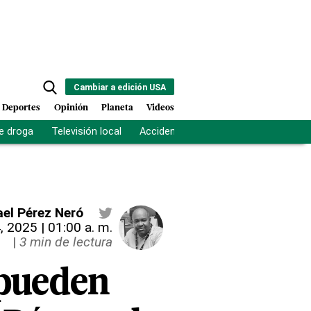
Cambiar a edición USA
Deportes
Opinión
Planeta
Videos
e droga
Televisión local
Accidente Los Ríos
Fuerza antipand
el Pérez Neró
4, 2025 | 01:00 a. m.
|
3 min de lectura
 pueden