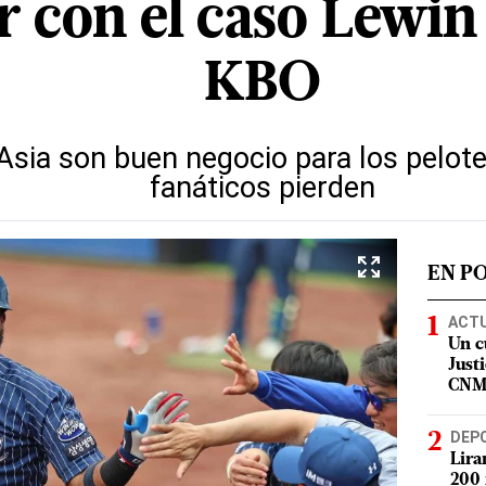
 con el caso Lewin 
KBO
Asia son buen negocio para los pelote
fanáticos pierden
EN P
ACT
Un c
Justi
CN
DEP
Lira
200 