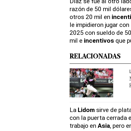
Díaz se fue al otro la
razón de 50 mil dólar
otros 20 mil en
incent
le impidieron jugar con
2025 con sueldo de 50
mil e
incentivos
que pu
RELACIONADAS
La
Lidom
sirve de plat
con la puerta cerrada 
trabajo en
Asia
, pero e