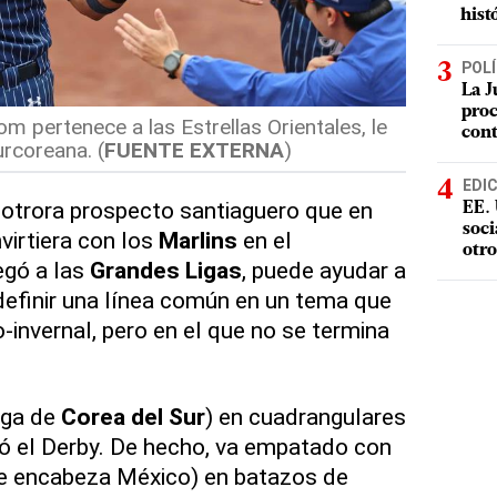
hist
POLÍ
La J
proc
om pertenece a las Estrellas Orientales, le
con
urcoreana. (
FUENTE EXTERNA
)
EDI
, otrora prospecto santiaguero que en
EE. 
soci
irtiera con los
Marlins
en el
otro
egó a las
Grandes Ligas
, puede ayudar a
definir una línea común en un tema que
o-invernal, pero en el que no se termina
liga de
Corea del Sur
) en cuadrangulares
nó el Derby. De hecho, va empatado con
e encabeza México) en batazos de