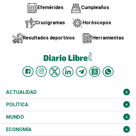
Efemérides
Cumpleaños
Crucigramas
Horóscopos
Resultados deportivos
Herramientas
ACTUALIDAD
Nacional
POLÍTICA
Ciudad
Partidos
MUNDO
Educación
JCE
Estados Unidos
ECONOMÍA