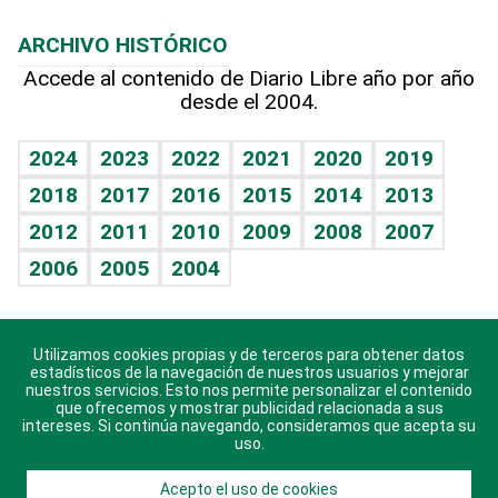
Macroeconomía
Mi mascota
Resultados deportivos
Lecturas
Planeta
Efemérides
ARCHIVO HISTÓRICO
Hablando con el pediatra
Línea de hit
Más firmas
Hecho en casa
Cumpleaños
Accede al contenido de Diario Libre año por año
desde el 2004.
Diario de nutrición
BRV
Mundo gamer
RSS
Vida y familia
TBT Deportivo
Guía del dinero
Horóscopos
2024
2023
2022
2021
2020
2019
Eñe
2018
2017
2016
2015
2014
2013
Crucigramas
2012
2011
2010
2009
2008
2007
Celebrando la vida
2006
2005
2004
Sin complejos
En pocas palabras
Utilizamos cookies propias y de terceros para obtener datos
Descarga nuestras aplicaciones para Android, iOS y
Escuchando al corazón
estadísticos de la navegación de nuestros usuarios y mejorar
sistema Huawei.
nuestros servicios. Esto nos permite personalizar el contenido
que ofrecemos y mostrar publicidad relacionada a sus
Economía Personal
intereses. Si continúa navegando, consideramos que acepta su
uso.
Consulta Libre
Acepto el uso de cookies