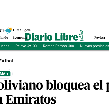
2
°F
Lluvia Ligera
undo
Economía
Revista
jueces
Relevo 4x100
Román Ramos Uría
Nuevas provincia
Fútbol
MA +
oliviano bloquea el 
a Emiratos