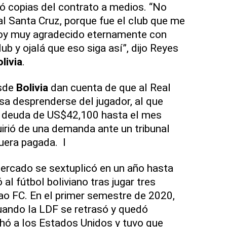
ró copias del contrato a medios. “No
al Santa Cruz, porque fue el club que me
stoy muy agradecido eternamente con
club y ojalá que eso siga así”, dijo Reyes
livia
.
esde
Bolivia
dan cuenta de que al Real
esa desprenderse del jugador, al que
a deuda de US$42,100 hasta el mes
rió de una demanda ante un tribunal
fuera pagada. l
ercado se sextuplicó en un año hasta
 al fútbol boliviano tras jugar tres
ao FC. En el primer semestre de 2020,
uando la LDF se retrasó y quedó
ó a los Estados Unidos y tuvo que