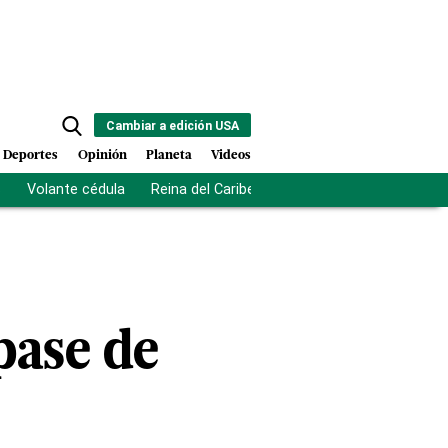
Cambiar a edición USA
Deportes
Opinión
Planeta
Videos
s
Volante cédula
Reina del Caribe
Clausura Juegos Centro
pase de