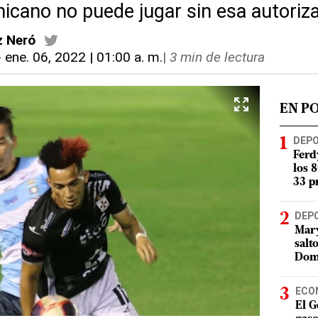
nicano no puede jugar sin esa autoriz
z Neró
-
ene. 06, 2022 | 01:00 a. m.
|
3 min de lectura
EN P
DEP
Ferd
los 
33 p
DEP
Mary
salt
Dom
ECO
El G