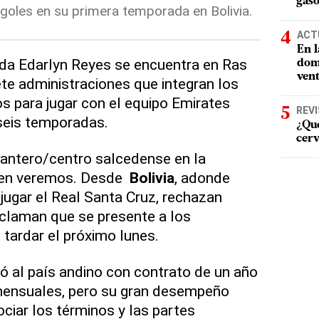
gaso
goles en su primera temporada en Bolivia.
ACT
En l
a Edarlyn Reyes se encuentra en Ras
domi
vent
ete administraciones que integran los
 para jugar con el equipo Emirates
REV
seis temporadas.
¿Qué
cerv
lantero/centro salcedense en la
 en veremos. Desde
Bolivia
, adonde
 jugar el Real Santa Cruz, rechazan
reclaman que se presente a los
tardar el próximo lunes.
gó al país andino con contrato de un año
mensuales, pero su gran desempeño
ciar los términos y las partes