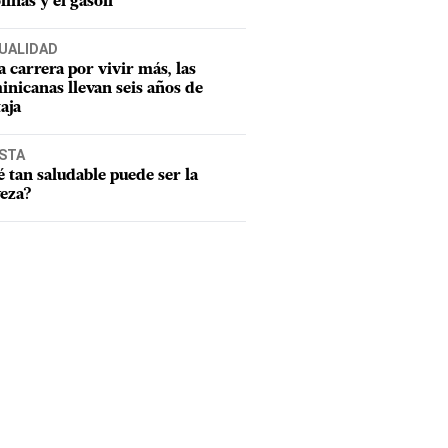
linas y el gasoil
UALIDAD
a carrera por vivir más, las
nicanas llevan seis años de
aja
ISTA
 tan saludable puede ser la
eza?