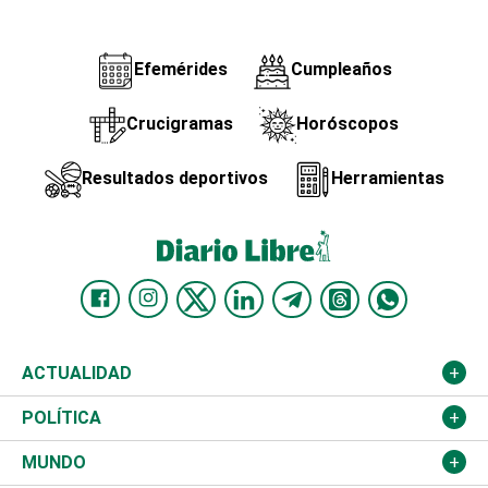
Efemérides
Cumpleaños
Crucigramas
Horóscopos
Resultados deportivos
Herramientas
ACTUALIDAD
Nacional
POLÍTICA
Ciudad
Partidos
MUNDO