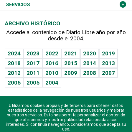
Resto del mundo
Economía personal
Podcast Arte Libre
Más deportes
Columnistas
Cambio climático
Opinión
SERVICIOS
Macroeconomía
Mi mascota
Resultados deportivos
Lecturas
Planeta
Efemérides
ARCHIVO HISTÓRICO
Hablando con el pediatra
Línea de hit
Más firmas
Hecho en casa
Cumpleaños
Accede al contenido de Diario Libre año por año
desde el 2004.
Diario de nutrición
BRV
Mundo gamer
RSS
Vida y familia
TBT Deportivo
Guía del dinero
Horóscopos
2024
2023
2022
2021
2020
2019
Eñe
2018
2017
2016
2015
2014
2013
Crucigramas
2012
2011
2010
2009
2008
2007
Celebrando la vida
2006
2005
2004
Sin complejos
En pocas palabras
Utilizamos cookies propias y de terceros para obtener datos
Descarga nuestras aplicaciones para Android, iOS y
Escuchando al corazón
estadísticos de la navegación de nuestros usuarios y mejorar
sistema Huawei.
nuestros servicios. Esto nos permite personalizar el contenido
que ofrecemos y mostrar publicidad relacionada a sus
Economía Personal
intereses. Si continúa navegando, consideramos que acepta su
uso.