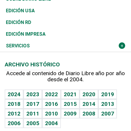
Reportajes
África
Vivienda
Buena Vida
Ciclismo
En Directo
Tecnología
Economía
EDICIÓN USA
Ocenanía
Telecom.
Sociales
Tenis
El Espía
Historia
Revista
EDICIÓN RD
Caribe
Global y variable
Novedades
Olimpismo
Noticiero Poteleche
Martes de tecnología
Deportes
EDICIÓN IMPRESA
Resto del mundo
Economía personal
Podcast Arte Libre
Más deportes
Columnistas
Cambio climático
Opinión
SERVICIOS
Macroeconomía
Mi mascota
Resultados deportivos
Lecturas
Planeta
Efemérides
ARCHIVO HISTÓRICO
Hablando con el pediatra
Línea de hit
Más firmas
Hecho en casa
Cumpleaños
Accede al contenido de Diario Libre año por año
desde el 2004.
Diario de nutrición
BRV
Mundo gamer
RSS
Vida y familia
TBT Deportivo
Guía del dinero
Horóscopos
2024
2023
2022
2021
2020
2019
Eñe
2018
2017
2016
2015
2014
2013
Crucigramas
2012
2011
2010
2009
2008
2007
Celebrando la vida
2006
2005
2004
Sin complejos