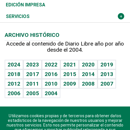
Caribe
Global y variable
Novedades
Olimpismo
Noticiero Poteleche
Martes de tecnología
Deportes
EDICIÓN IMPRESA
Resto del mundo
Economía personal
Podcast Arte Libre
Más deportes
Columnistas
Cambio climático
Opinión
SERVICIOS
Macroeconomía
Mi mascota
Resultados deportivos
Lecturas
Planeta
Efemérides
ARCHIVO HISTÓRICO
Hablando con el pediatra
Línea de hit
Más firmas
Hecho en casa
Cumpleaños
Accede al contenido de Diario Libre año por año
desde el 2004.
Diario de nutrición
BRV
Mundo gamer
RSS
Vida y familia
TBT Deportivo
Guía del dinero
Horóscopos
2024
2023
2022
2021
2020
2019
Eñe
2018
2017
2016
2015
2014
2013
Crucigramas
2012
2011
2010
2009
2008
2007
Celebrando la vida
2006
2005
2004
Sin complejos
En pocas palabras
Utilizamos cookies propias y de terceros para obtener datos
Descarga nuestras aplicaciones para Android, iOS y
Escuchando al corazón
estadísticos de la navegación de nuestros usuarios y mejorar
sistema Huawei.
nuestros servicios. Esto nos permite personalizar el contenido
que ofrecemos y mostrar publicidad relacionada a sus