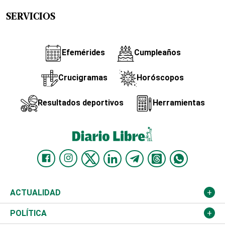
SERVICIOS
Efemérides
Cumpleaños
Crucigramas
Horóscopos
Resultados deportivos
Herramientas
ACTUALIDAD
Nacional
POLÍTICA