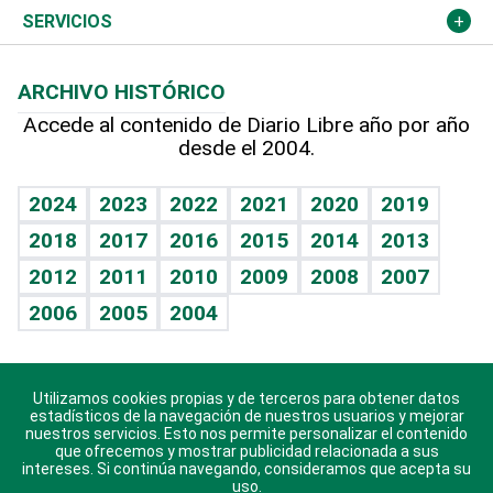
Resto del mundo
Economía personal
Podcast Arte Libre
Más deportes
Columnistas
Cambio climático
Opinión
SERVICIOS
Macroeconomía
Mi mascota
Resultados deportivos
Lecturas
Planeta
Efemérides
ARCHIVO HISTÓRICO
Hablando con el pediatra
Línea de hit
Más firmas
Hecho en casa
Cumpleaños
Accede al contenido de Diario Libre año por año
desde el 2004.
Diario de nutrición
BRV
Mundo gamer
RSS
Vida y familia
TBT Deportivo
Guía del dinero
Horóscopos
2024
2023
2022
2021
2020
2019
Eñe
2018
2017
2016
2015
2014
2013
Crucigramas
2012
2011
2010
2009
2008
2007
Celebrando la vida
2006
2005
2004
Sin complejos
En pocas palabras
Utilizamos cookies propias y de terceros para obtener datos
Descarga nuestras aplicaciones para Android, iOS y
Escuchando al corazón
estadísticos de la navegación de nuestros usuarios y mejorar
sistema Huawei.
nuestros servicios. Esto nos permite personalizar el contenido
que ofrecemos y mostrar publicidad relacionada a sus
Economía Personal
intereses. Si continúa navegando, consideramos que acepta su
uso.