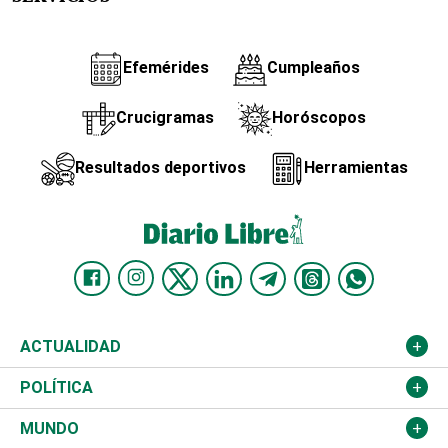
Efemérides
Cumpleaños
Crucigramas
Horóscopos
Resultados deportivos
Herramientas
ACTUALIDAD
Nacional
POLÍTICA
Ciudad
Partidos
MUNDO