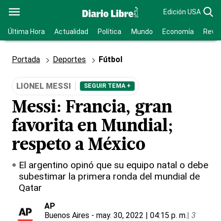
Edición USA
Última Hora
Actualidad
Política
Mundo
Economía
Revis
Portada
Deportes
Fútbol
LIONEL MESSI
SEGUIR TEMA +
Messi: Francia, gran
favorita en Mundial;
respeto a México
El argentino opinó que su equipo natal o debe
subestimar la primera ronda del mundial de
Qatar
AP
Buenos Aires
- may. 30, 2022 | 04:15 p. m.
|
3