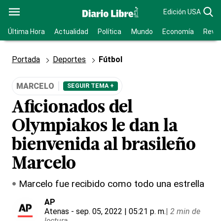
Edición USA
Última Hora
Actualidad
Política
Mundo
Economía
Revis
Portada
Deportes
Fútbol
MARCELO
SEGUIR TEMA +
Aficionados del
Olympiakos le dan la
bienvenida al brasileño
Marcelo
Marcelo fue recibido como todo una estrella
AP
Atenas
- sep. 05, 2022 | 05:21 p. m.
|
2 min de
lectura