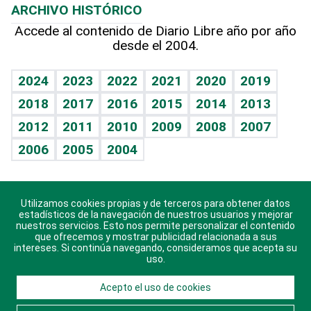
ARCHIVO HISTÓRICO
Hablando con el pediatra
Línea de hit
Más firmas
Hecho en casa
Cumpleaños
Accede al contenido de Diario Libre año por año
desde el 2004.
Diario de nutrición
BRV
Mundo gamer
RSS
Vida y familia
TBT Deportivo
Guía del dinero
Horóscopos
2024
2023
2022
2021
2020
2019
Eñe
2018
2017
2016
2015
2014
2013
Crucigramas
2012
2011
2010
2009
2008
2007
Celebrando la vida
2006
2005
2004
Sin complejos
En pocas palabras
Utilizamos cookies propias y de terceros para obtener datos
Descarga nuestras aplicaciones para Android, iOS y
Escuchando al corazón
estadísticos de la navegación de nuestros usuarios y mejorar
sistema Huawei.
nuestros servicios. Esto nos permite personalizar el contenido
que ofrecemos y mostrar publicidad relacionada a sus
Economía Personal
intereses. Si continúa navegando, consideramos que acepta su
uso.
Consulta Libre
Acepto el uso de cookies
© 2021 Diario Libre, todos los derechos reservados.