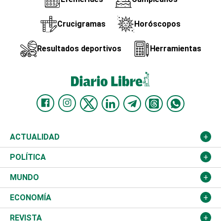
Crucigramas
Horóscopos
Resultados deportivos
Herramientas
ACTUALIDAD
Nacional
POLÍTICA
Ciudad
Partidos
MUNDO
Educación
JCE
Estados Unidos
ECONOMÍA
Salud
TSE
América Latina
Finanzas
REVISTA