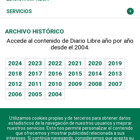
Resto del mundo
Economía personal
Podcast Arte Libre
Más deportes
Columnistas
Cambio climático
Opinión
SERVICIOS
Macroeconomía
Mi mascota
Resultados deportivos
Lecturas
Planeta
Efemérides
ARCHIVO HISTÓRICO
Hablando con el pediatra
Línea de hit
Más firmas
Hecho en casa
Cumpleaños
Accede al contenido de Diario Libre año por año
desde el 2004.
Diario de nutrición
BRV
Mundo gamer
RSS
Vida y familia
TBT Deportivo
Guía del dinero
Horóscopos
2024
2023
2022
2021
2020
2019
Eñe
2018
2017
2016
2015
2014
2013
Crucigramas
2012
2011
2010
2009
2008
2007
Celebrando la vida
2006
2005
2004
Sin complejos
En pocas palabras
Utilizamos cookies propias y de terceros para obtener datos
Descarga nuestras aplicaciones para Android, iOS y
Escuchando al corazón
estadísticos de la navegación de nuestros usuarios y mejorar
sistema Huawei.
nuestros servicios. Esto nos permite personalizar el contenido
que ofrecemos y mostrar publicidad relacionada a sus
Economía Personal
intereses. Si continúa navegando, consideramos que acepta su