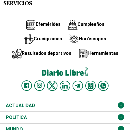
SERVICIOS
Efemérides
Cumpleaños
Crucigramas
Horóscopos
Resultados deportivos
Herramientas
ACTUALIDAD
Nacional
POLÍTICA
Ciudad
Partidos
MUNDO