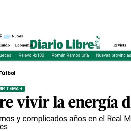
F
Nubes
undo
Economía
Revista
jueces
Relevo 4x100
Román Ramos Uría
Nuevas provincia
Fútbol
IR TEMA +
re vivir la energía 
imos y complicados años en el Real M
les