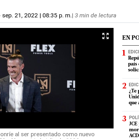
-
sep. 21, 2022 | 08:35 p. m.
|
3 min de lectura
EN P
EDIC
Repú
país
soli
EDIC
¿Te 
Unid
que 
POLÍ
JCE 
mord
onríe al ser presentado como nuevo
ACD 