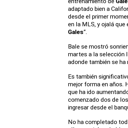
entrenamiento de
Gale
adaptado bien a Califo
desde el primer momen
en la MLS, y ojalá que
Gales
”.
Bale se mostró sonrien
martes a la selección 
adonde también se ha 
Es también significativ
mejor forma en años. 
que ha ido aumentando 
comenzado dos de los 
ingresar desde el banqu
No ha completado toda