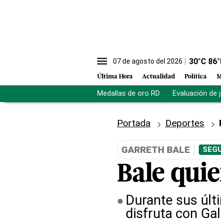
30
°C
86
°
07 de agosto del 2026
Última Hora
Actualidad
Política
M
Medallas de oro RD
Evaluación de 
Portada
Deportes
GARRETH BALE
SEGU
Bale quie
Durante sus últ
disfruta con Ga