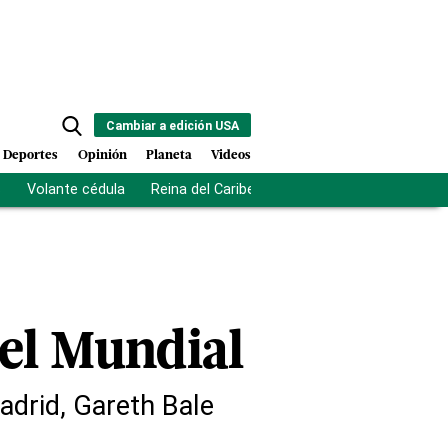
Cambiar a edición USA
Deportes
Opinión
Planeta
Videos
s
Volante cédula
Reina del Caribe
Clausura Juegos Centro
del Mundial
adrid, Gareth Bale