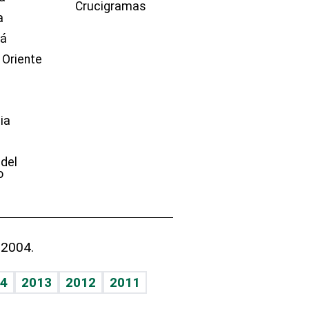
Crucigramas
a
dá
 Oriente
ia
e
 del
o
 2004.
4
2013
2012
2011