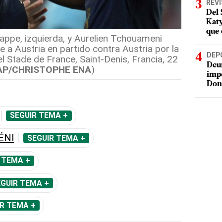
REV
Del 
Katy
que 
appe, izquierda, y Aurelien Tchouameni
 a Austria en partido contra Austria por la
DEP
l Stade de France, Saint-Denis, Francia, 22
Deur
AP/CHRISTOPHE ENA
)
impe
Dom
SEGUIR TEMA +
ÉNI
SEGUIR TEMA +
 TEMA +
GUIR TEMA +
R TEMA +