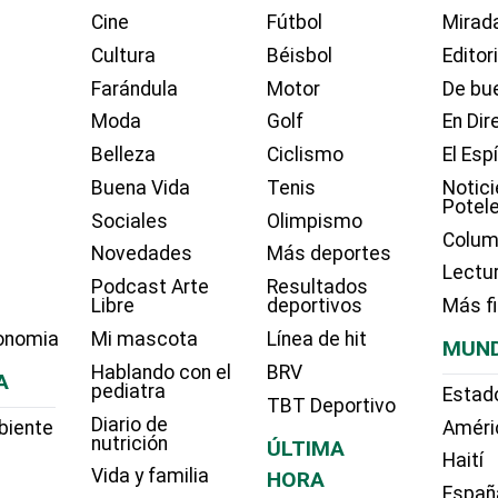
Cine
Fútbol
Mirada
Cultura
Béisbol
Editor
Farándula
Motor
De bue
Moda
Golf
En Dir
Belleza
Ciclismo
El Esp
Buena Vida
Tenis
Notici
Potel
Sociales
Olimpismo
Colum
Novedades
Más deportes
Lectu
Podcast Arte
Resultados
Libre
deportivos
Más f
onomia
Mi mascota
Línea de hit
MUN
Hablando con el
BRV
A
pediatra
Estad
TBT Deportivo
Diario de
biente
Améri
nutrición
ÚLTIMA
Haití
Vida y familia
HORA
Españ