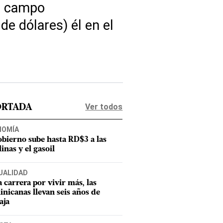
io campo
e dólares) él en el
Ver todos
ORTADA
NOMÍA
obierno sube hasta RD$3 a las
inas y el gasoil
UALIDAD
a carrera por vivir más, las
nicanas llevan seis años de
aja