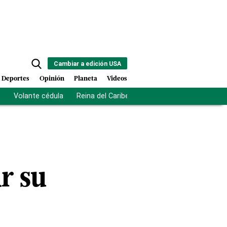
Cambiar a edición USA
Deportes
Opinión
Planeta
Videos
s
Volante cédula
Reina del Caribe
Clausura Juegos Centro
r su