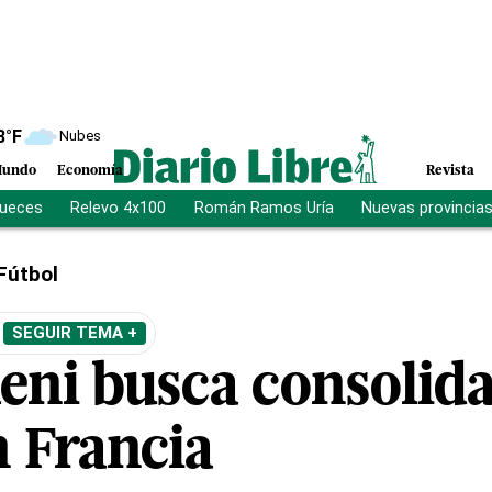
8
°F
Nubes
undo
Economía
Revista
jueces
Relevo 4x100
Román Ramos Uría
Nuevas provincia
Fútbol
SEGUIR TEMA +
ni busca consolida
n Francia