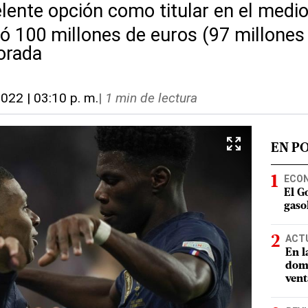
lente opción como titular en el med
 100 millones de euros (97 millones d
orada
2022 | 03:10 p. m.
|
1 min de lectura
EN P
ECO
El G
gasol
ACT
En l
domi
vent