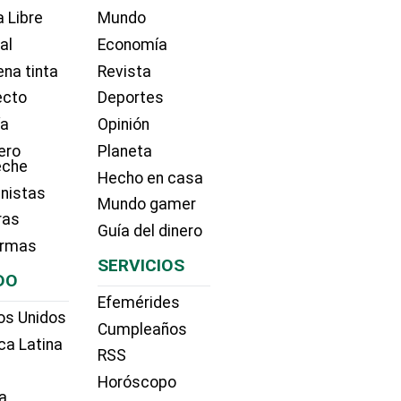
 Libre
Mundo
ial
Economía
na tinta
Revista
ecto
Deportes
ía
Opinión
ero
Planeta
eche
Hecho en casa
nistas
Mundo gamer
ras
Guía del dinero
irmas
SERVICIOS
DO
Efemérides
os Unidos
Cumpleaños
ca Latina
RSS
Horóscopo
a