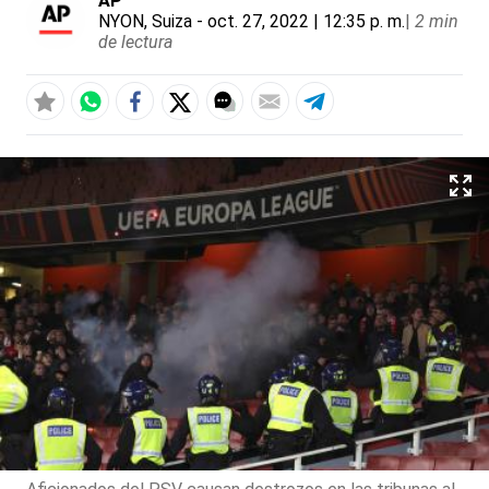
AP
NYON, Suiza
- oct. 27, 2022 | 12:35 p. m.
|
2 min
de lectura