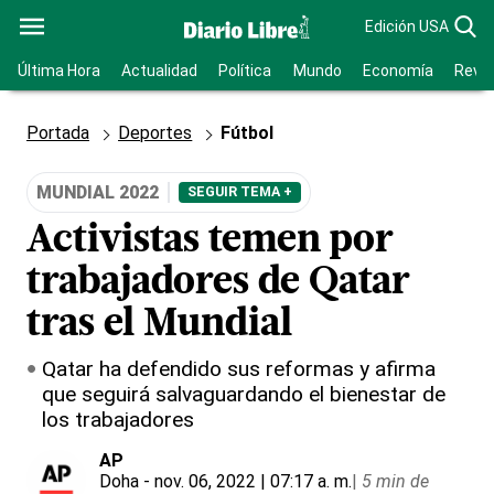
Edición USA
Última Hora
Actualidad
Política
Mundo
Economía
Revis
Portada
Deportes
Fútbol
MUNDIAL 2022
SEGUIR TEMA +
Activistas temen por
trabajadores de Qatar
tras el Mundial
Qatar ha defendido sus reformas y afirma
que seguirá salvaguardando el bienestar de
los trabajadores
AP
Doha
- nov. 06, 2022 | 07:17 a. m.
|
5 min de