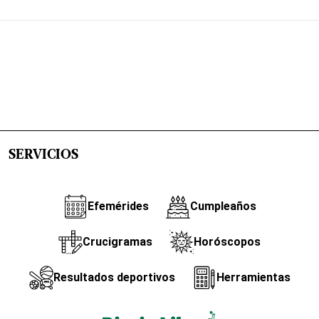
SERVICIOS
Efemérides
Cumpleaños
Crucigramas
Horóscopos
Resultados deportivos
Herramientas