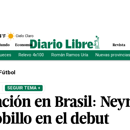
4
°F
Cielo Claro
undo
Economía
Revista
jueces
Relevo 4x100
Román Ramos Uría
Nuevas provincia
Fútbol
SEGUIR TEMA +
ción en Brasil: Ney
obillo en el debut