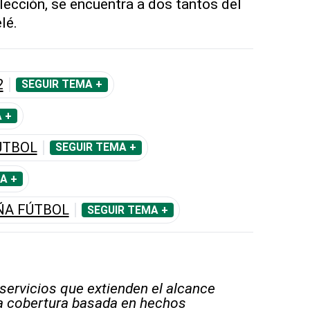
lección, se encuentra a dos tantos del
lé.
2
SEGUIR TEMA +
 +
ÚTBOL
SEGUIR TEMA +
A +
ÑA FÚTBOL
SEGUIR TEMA +
 servicios que extienden el alcance
la cobertura basada en hechos