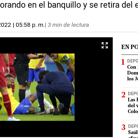
rando en el banquillo y se retira del
2022 | 05:58 p. m.
|
3 min de lectura
EN P
DEP
Con 
Domi
los 
DEP
Las 
del 
Col
DEP
Saúl