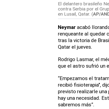
El delantero brasileño N
contra Serbia por el Gru
en Lusail, Qatar. (
AP/AN
Neymar
acabó llorando 
renqueante al quedar 
tras la victoria de Bras
Qatar el jueves.
Rodrigo Lasmar, el méd
que el astro sufrió un e
“Empezamos el tratamie
recibió fisioterapia", 
previsto realizarle una
hay una necesidad. Es
sabremos más”.