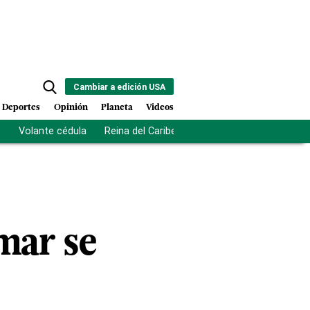
Cambiar a edición USA
Deportes
Opinión
Planeta
Videos
s
Volante cédula
Reina del Caribe
Clausura Juegos Centro
mar se