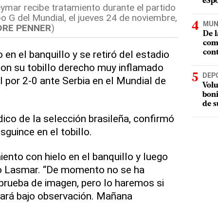
eSpo
eymar recibe tratamiento durante el partido
po G del Mundial, el jueves 24 de noviembre,
MUN
DRE PENNER
)
De l
com
en el banquillo y se retiró del estadio
cont
con su tobillo derecho muy inflamado
DEP
il por 2-0 ante Serbia en el Mundial de
Volu
boni
de s
ico de la selección brasileña, confirmó
sguince en el tobillo.
nto con hielo en el banquillo y luego
dijo Lasmar. “De momento no se ha
 prueba de imagen, pero lo haremos si
tará bajo observación. Mañana