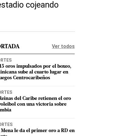
 estadio cojeando
Ver todos
ORTADA
ORTES
15 oros impulsados por el boxeo,
nicana sube al cuarto lugar en
Juegos Centrocaribeños
ORTES
Reinas del Caribe retienen el oro
voleibol con una victoria sobre
ombia
ORTES
 Mena le da el primer oro a RD en