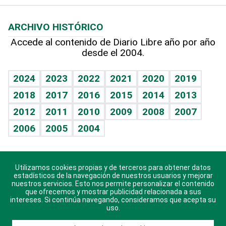
Macroeconomía
Mi mascota
Resultados deportivos
Lecturas
Planeta
Efemérides
ARCHIVO HISTÓRICO
Hablando con el pediatra
Línea de hit
Más firmas
Hecho en casa
Cumpleaños
Accede al contenido de Diario Libre año por año
desde el 2004.
Diario de nutrición
BRV
Mundo gamer
RSS
Vida y familia
TBT Deportivo
Guía del dinero
Horóscopos
2024
2023
2022
2021
2020
2019
Eñe
2018
2017
2016
2015
2014
2013
Crucigramas
2012
2011
2010
2009
2008
2007
Celebrando la vida
2006
2005
2004
Sin complejos
En pocas palabras
Utilizamos cookies propias y de terceros para obtener datos
Descarga nuestras aplicaciones para Android, iOS y
Escuchando al corazón
estadísticos de la navegación de nuestros usuarios y mejorar
sistema Huawei.
nuestros servicios. Esto nos permite personalizar el contenido
que ofrecemos y mostrar publicidad relacionada a sus
Economía Personal
intereses. Si continúa navegando, consideramos que acepta su
uso.
Consulta Libre