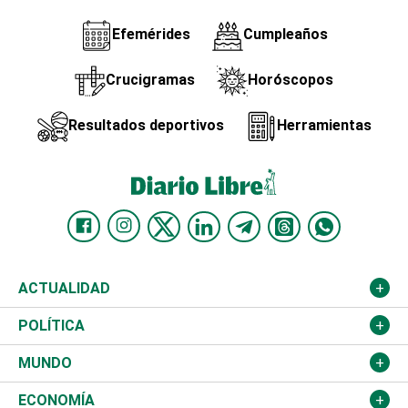
Efemérides
Cumpleaños
Crucigramas
Horóscopos
Resultados deportivos
Herramientas
ACTUALIDAD
Nacional
POLÍTICA
Ciudad
Partidos
MUNDO
Educación
JCE
Estados Unidos
ECONOMÍA