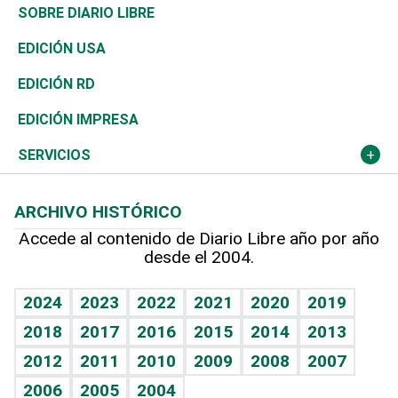
José Boquete
Asia
Consumo
Belleza
Golf
De buena tinta
Clima
Mundo
SOBRE DIARIO LIBRE
Reportajes
África
Vivienda
Buena Vida
Ciclismo
En Directo
Tecnología
Economía
EDICIÓN USA
Ocenanía
Telecom.
Sociales
Tenis
El Espía
Historia
Revista
EDICIÓN RD
Caribe
Global y variable
Novedades
Olimpismo
Noticiero Poteleche
Martes de tecnología
Deportes
EDICIÓN IMPRESA
Resto del mundo
Economía personal
Podcast Arte Libre
Más deportes
Columnistas
Cambio climático
Opinión
SERVICIOS
Macroeconomía
Mi mascota
Resultados deportivos
Lecturas
Planeta
Efemérides
ARCHIVO HISTÓRICO
Hablando con el pediatra
Línea de hit
Más firmas
Hecho en casa
Cumpleaños
Accede al contenido de Diario Libre año por año
desde el 2004.
Diario de nutrición
BRV
Mundo gamer
RSS
Vida y familia
TBT Deportivo
Guía del dinero
Horóscopos
2024
2023
2022
2021
2020
2019
Eñe
2018
2017
2016
2015
2014
2013
Crucigramas
2012
2011
2010
2009
2008
2007
Celebrando la vida
2006
2005
2004