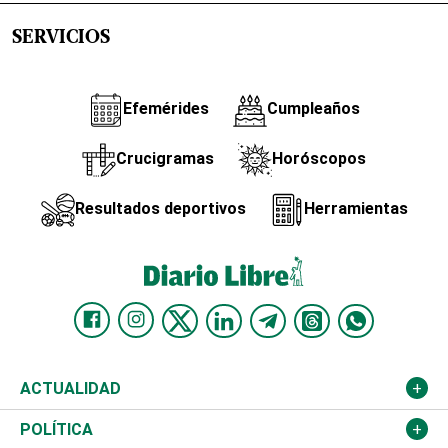
SERVICIOS
Efemérides
Cumpleaños
Crucigramas
Horóscopos
Resultados deportivos
Herramientas
ACTUALIDAD
Nacional
POLÍTICA