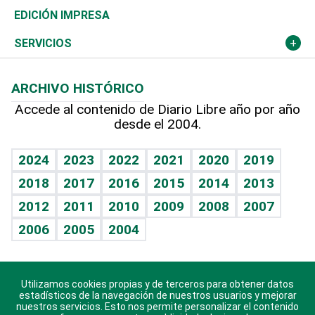
Caribe
Global y variable
Novedades
Olimpismo
Noticiero Poteleche
Martes de tecnología
Deportes
EDICIÓN IMPRESA
Resto del mundo
Economía personal
Podcast Arte Libre
Más deportes
Columnistas
Cambio climático
Opinión
SERVICIOS
Macroeconomía
Mi mascota
Resultados deportivos
Lecturas
Planeta
Efemérides
ARCHIVO HISTÓRICO
Hablando con el pediatra
Línea de hit
Más firmas
Hecho en casa
Cumpleaños
Accede al contenido de Diario Libre año por año
desde el 2004.
Diario de nutrición
BRV
Mundo gamer
RSS
Vida y familia
TBT Deportivo
Guía del dinero
Horóscopos
2024
2023
2022
2021
2020
2019
Eñe
2018
2017
2016
2015
2014
2013
Crucigramas
2012
2011
2010
2009
2008
2007
Celebrando la vida
2006
2005
2004
Sin complejos
En pocas palabras
Utilizamos cookies propias y de terceros para obtener datos
Descarga nuestras aplicaciones para Android, iOS y
Escuchando al corazón
estadísticos de la navegación de nuestros usuarios y mejorar
sistema Huawei.
nuestros servicios. Esto nos permite personalizar el contenido