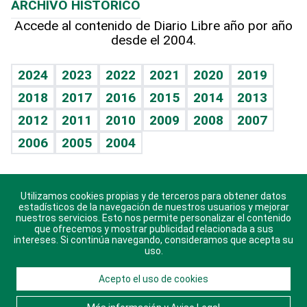
ARCHIVO HISTÓRICO
Hablando con el pediatra
Línea de hit
Más firmas
Hecho en casa
Cumpleaños
Accede al contenido de Diario Libre año por año
desde el 2004.
Diario de nutrición
BRV
Mundo gamer
RSS
Vida y familia
TBT Deportivo
Guía del dinero
Horóscopos
2024
2023
2022
2021
2020
2019
Eñe
2018
2017
2016
2015
2014
2013
Crucigramas
2012
2011
2010
2009
2008
2007
Celebrando la vida
2006
2005
2004
Sin complejos
En pocas palabras
Utilizamos cookies propias y de terceros para obtener datos
Descarga nuestras aplicaciones para Android, iOS y
Escuchando al corazón
estadísticos de la navegación de nuestros usuarios y mejorar
sistema Huawei.
nuestros servicios. Esto nos permite personalizar el contenido
que ofrecemos y mostrar publicidad relacionada a sus
Economía Personal
intereses. Si continúa navegando, consideramos que acepta su
uso.
Consulta Libre
Acepto el uso de cookies
© 2021 Diario Libre, todos los derechos reservados.
Consulta el
Aviso Legal
. Ponte en
Contacto
con