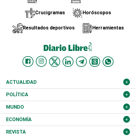
Crucigramas
Horóscopos
Resultados deportivos
Herramientas
ACTUALIDAD
Nacional
POLÍTICA
Ciudad
Partidos
MUNDO
Educación
JCE
Estados Unidos
ECONOMÍA
Salud
TSE
América Latina
Finanzas
REVISTA