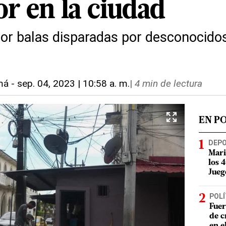
r en la ciudad
or balas disparadas por desconocidos
má
-
sep. 04, 2023 | 10:58 a. m.
|
4 min de lectura
EN P
DEP
Mari
los 
Jueg
POLÍ
Fuer
de c
en e