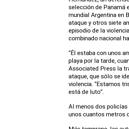
selección de Panamá e
mundial Argentina en B
ataque y otros siete a
episodio de la violenci
combinado nacional hac
“Él estaba con unos ami
playa por la tarde, cua
Associated Press la tr
ataque, que sólo se id
violencia. “Estamos tri
está de luto”.
Al menos dos policías v
unos cuantos metros d
Más temprano, las auto