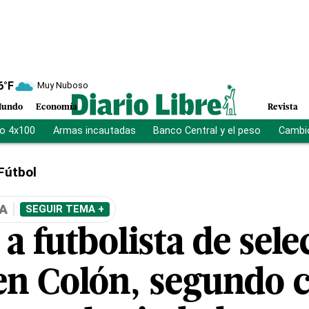
6
°F
Muy Nuboso
undo
Economía
Revista
vo 4x100
Armas incautadas
Banco Central y el peso
Cambio
Fútbol
A
SEGUIR TEMA +
a futbolista de sele
n Colón, segundo 