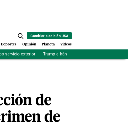
Cambiar a edición USA
Deportes
Opinión
Planeta
Videos
s servicio exterior
Trump e Irán
Fuerza antipandillas Haití
cción de
crimen de