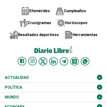
Efemérides
Cumpleaños
Crucigramas
Horóscopos
Resultados deportivos
Herramientas
ACTUALIDAD
Nacional
POLÍTICA
Ciudad
Partidos
MUNDO
Educación
JCE
Estados Unidos
ECONOMÍA