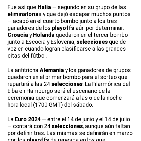
Fue así que
Italia
— segundo en su grupo de las
eliminatoria
s y que dejó escapar muchos puntos
— acabó en el cuarto bombo junto a los tres
ganadores de los
playoffs
aún por determinar.
Croacia
y
Holanda
quedaron en el tercer bombo
junto a Escocia y Eslovenia,
selecciones
que de
vez en cuando logran clasificarse a las grandes
citas del fútbol.
La anfitriona
Alemania
y los ganadores de grupos
quedaron en el primer bombo para el sorteo que
repartirá a las 24
selecciones
. La Filarmónica del
Elba en Hamburgo será el escenario de la
ceremonia que comenzará a las 6 de la noche
hora local (1700 GMT) del sábado.
La
Euro 2024
— entre el 14 de junio y el 14 de julio
— contará con 24
selecciones
, aunque aún faltan
por definir tres. Las mismas se definirán en marzo
con los
playoffs
de repesca en los que