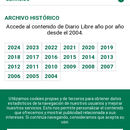
Macroeconomía
Mi mascota
Resultados deportivos
Lecturas
Planeta
Efemérides
ARCHIVO HISTÓRICO
Hablando con el pediatra
Línea de hit
Más firmas
Hecho en casa
Cumpleaños
Accede al contenido de Diario Libre año por año
desde el 2004.
Diario de nutrición
BRV
Mundo gamer
RSS
Vida y familia
TBT Deportivo
Guía del dinero
Horóscopos
2024
2023
2022
2021
2020
2019
Eñe
2018
2017
2016
2015
2014
2013
Crucigramas
2012
2011
2010
2009
2008
2007
Celebrando la vida
2006
2005
2004
Sin complejos
En pocas palabras
Utilizamos cookies propias y de terceros para obtener datos
Descarga nuestras aplicaciones para Android, iOS y
Escuchando al corazón
estadísticos de la navegación de nuestros usuarios y mejorar
sistema Huawei.
nuestros servicios. Esto nos permite personalizar el contenido
que ofrecemos y mostrar publicidad relacionada a sus
Economía Personal
intereses. Si continúa navegando, consideramos que acepta su
uso.
Consulta Libre