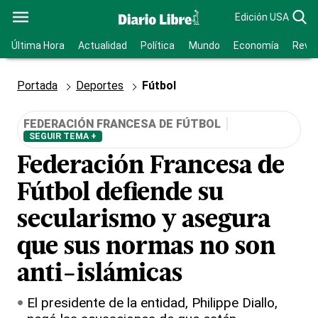
Edición USA
Última Hora
Actualidad
Política
Mundo
Economía
Revis
Portada
Deportes
Fútbol
FEDERACIÓN FRANCESA DE FÚTBOL
SEGUIR TEMA +
Federación Francesa de
Fútbol defiende su
secularismo y asegura
que sus normas no son
anti-islámicas
El presidente de la entidad, Philippe Diallo,