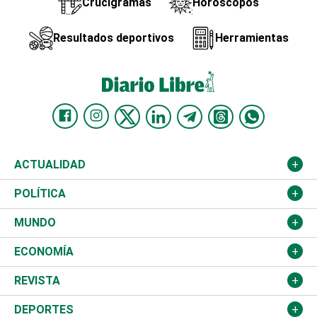
Crucigramas
Horóscopos
Resultados deportivos
Herramientas
ACTUALIDAD
Nacional
POLÍTICA
Ciudad
Partidos
MUNDO
Educación
JCE
Estados Unidos
ECONOMÍA
Salud
TSE
América Latina
Finanzas
REVISTA
Justicia
Congreso Nacional
Haití
Turismo
Música
DEPORTES