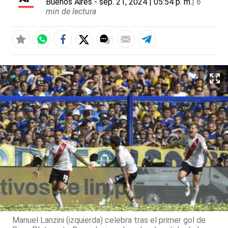
Buenos Aires
- sep. 21, 2024 | 05:54 p. m.
|
6
min de lectura
Manuel Lanzini (izquierda) celebra tras el primer gol de