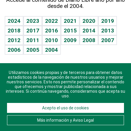
desde el 2004.
Diario de nutrición
BRV
Mundo gamer
RSS
Vida y familia
TBT Deportivo
Guía del dinero
Horóscopos
2024
2023
2022
2021
2020
2019
Eñe
2018
2017
2016
2015
2014
2013
Crucigramas
2012
2011
2010
2009
2008
2007
Celebrando la vida
2006
2005
2004
Sin complejos
En pocas palabras
Utilizamos cookies propias y de terceros para obtener datos
Descarga nuestras aplicaciones para Android, iOS y
Escuchando al corazón
estadísticos de la navegación de nuestros usuarios y mejorar
sistema Huawei.
nuestros servicios. Esto nos permite personalizar el contenido
que ofrecemos y mostrar publicidad relacionada a sus
Economía Personal
intereses. Si continúa navegando, consideramos que acepta su
uso.
Consulta Libre
Acepto el uso de cookies
© 2021 Diario Libre, todos los derechos reservados.
Consulta el
Aviso Legal
. Ponte en
Contacto
con
Más información y Aviso Legal
nosotros y conoce más sobre Diario Libre