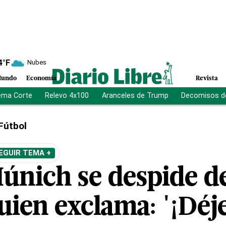
4
°F
Nubes
undo
Economía
Revista
ema Corte
Relevo 4x100
Aranceles de Trump
Decomisos d
Fútbol
EGUIR TEMA +
únich se despide d
quien exclama: '¡Dé