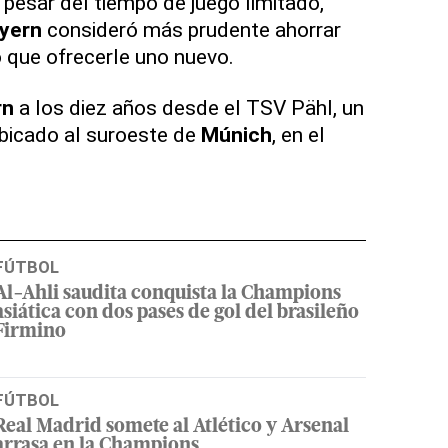
 pesar del tiempo de juego limitado,
yern
consideró más prudente ahorrar
o que ofrecerle uno nuevo.
rn
a los diez años desde el TSV Pähl, un
bicado al suroeste de
Múnich
, en el
FÚTBOL
Al-Ahli saudita conquista la Champions
asiática con dos pases de gol del brasileño
Firmino
FÚTBOL
Real Madrid somete al Atlético y Arsenal
arrasa en la Champions