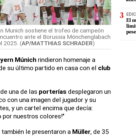
EDIC
El n
limi
n Munich sostiene el trofeo de campeón
pese
 encuentro ante el Borussia Mönchenglabach
l 2025. (
AP/MATTHIAS SCHRADER
)
yern
Múnich
rindieron homenaje a
e su último partido en casa con el
club
 de una de las
porterías
desplegaron un
nco con una imagen del jugador y su
tes, y un cartel encima que decía:
 por nuestros colores!"
también le presentaron a
Müller
, de 35