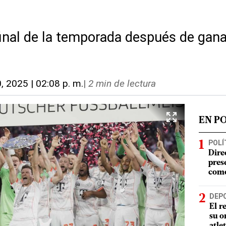
 final de la temporada después de gan
, 2025 | 02:08 p. m.
|
2 min de lectura
EN P
POLÍ
Dire
pres
como
DEP
El r
su o
atle