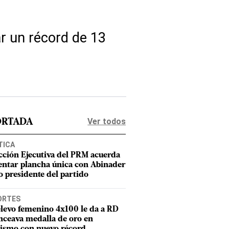
ar un récord de 13
Ver todos
ORTADA
TICA
cción Ejecutiva del PRM acuerda
entar plancha única con Abinader
 presidente del partido
ORTES
elevo femenino 4x100 le da a RD
nceava medalla de oro en
tismo con nuevo récord