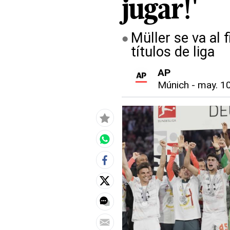
jugar!'
Müller se va al
títulos de liga
AP
Múnich
-
may. 10