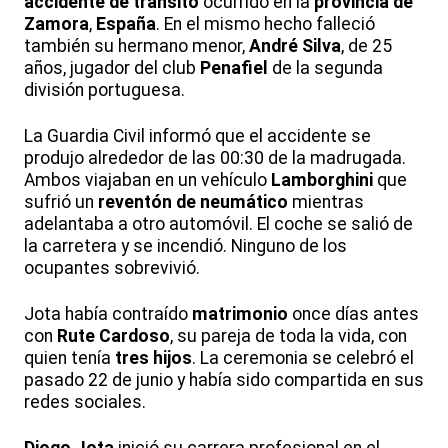
accidente de tránsito
ocurrido en la
provincia de
Zamora
,
España
. En el mismo hecho falleció
también su hermano menor,
André Silva
, de 25
años, jugador del club
Penafiel
de la segunda
división portuguesa.
La Guardia Civil informó que el accidente se
produjo alrededor de las 00:30 de la madrugada.
Ambos viajaban en un vehículo
Lamborghini
que
sufrió un
reventón de neumático
mientras
adelantaba a otro automóvil. El coche se salió de
la carretera y se incendió. Ninguno de los
ocupantes sobrevivió.
Jota había contraído
matrimonio
once días antes
con
Rute Cardoso
, su pareja de toda la vida, con
quien tenía
tres hijos
. La ceremonia se celebró el
pasado 22 de junio y había sido compartida en sus
redes sociales.