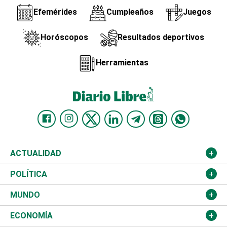
Efemérides
Cumpleaños
Juegos
Horóscopos
Resultados deportivos
Herramientas
ACTUALIDAD
Nacional
POLÍTICA
Ciudad
Partidos
MUNDO
Educación
JCE
Estados Unidos
ECONOMÍA