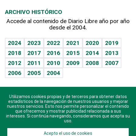
Macroeconomía
Mi mascota
Resultados deportivos
Columnistas
Planeta
Efemérides
ARCHIVO HISTÓRICO
Hablando con el pediatra
Línea de hit
Lecturas
Hecho en casa
Cumpleaños
Accede al contenido de Diario Libre año por año
desde el 2004.
Diario de nutrición
BRV
Más firmas
Mundo gamer
RSS
Vida y familia
TBT Deportivo
Guía del dinero
Horóscopos
2024
2023
2022
2021
2020
2019
Eñe
2018
2017
2016
2015
2014
2013
Juegos
2012
2011
2010
2009
2008
2007
Celebrando la vida
2006
2005
2004
Sin complejos
En pocas palabras
Utilizamos cookies propias y de terceros para obtener datos
Descarga nuestras aplicaciones para Android, iOS y
Escuchando al corazón
estadísticos de la navegación de nuestros usuarios y mejorar
sistema Huawei.
nuestros servicios. Esto nos permite personalizar el contenido
que ofrecemos y mostrar publicidad relacionada a sus
Economía Personal
intereses. Si continúa navegando, consideramos que acepta su
uso.
Consulta Libre
Acepto el uso de cookies