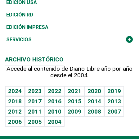
África
Vivienda
Buena Vida
Ciclismo
En Directo
Tecnología
Economía
EDICIÓN USA
Ocenanía
Telecom.
Sociales
Tenis
El Espía
Historia
Revista
EDICIÓN RD
Caribe
Global y variable
Novedades
Olimpismo
Noticiero Poteleche
Martes de tecnología
Deportes
EDICIÓN IMPRESA
Resto del mundo
Economía personal
Podcast Arte Libre
Más deportes
Columnistas
Cambio climático
Opinión
SERVICIOS
Macroeconomía
Mi mascota
Resultados deportivos
Lecturas
Planeta
Efemérides
ARCHIVO HISTÓRICO
Hablando con el pediatra
Línea de hit
Más firmas
Hecho en casa
Cumpleaños
Accede al contenido de Diario Libre año por año
desde el 2004.
Diario de nutrición
BRV
Mundo gamer
RSS
Vida y familia
TBT Deportivo
Guía del dinero
Horóscopos
2024
2023
2022
2021
2020
2019
Eñe
2018
2017
2016
2015
2014
2013
Crucigramas
2012
2011
2010
2009
2008
2007
Celebrando la vida
2006
2005
2004
Sin complejos
En pocas palabras