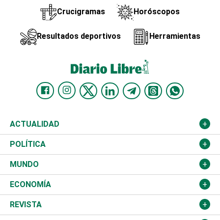
Crucigramas
Horóscopos
Resultados deportivos
Herramientas
ACTUALIDAD
Nacional
POLÍTICA
Ciudad
Partidos
MUNDO
Educación
JCE
Estados Unidos
ECONOMÍA
Salud
TSE
América Latina
Finanzas
REVISTA