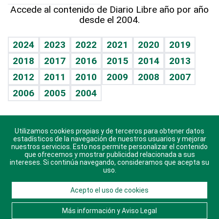
Hablando con el pediatra
Línea de hit
Más firmas
Hecho en casa
Cumpleaños
Accede al contenido de Diario Libre año por año
desde el 2004.
Diario de nutrición
BRV
Mundo gamer
RSS
Vida y familia
TBT Deportivo
Guía del dinero
Horóscopos
2024
2023
2022
2021
2020
2019
Eñe
2018
2017
2016
2015
2014
2013
Crucigramas
2012
2011
2010
2009
2008
2007
Celebrando la vida
2006
2005
2004
Sin complejos
En pocas palabras
Utilizamos cookies propias y de terceros para obtener datos
Descarga nuestras aplicaciones para Android, iOS y
Escuchando al corazón
estadísticos de la navegación de nuestros usuarios y mejorar
sistema Huawei.
nuestros servicios. Esto nos permite personalizar el contenido
que ofrecemos y mostrar publicidad relacionada a sus
Economía Personal
intereses. Si continúa navegando, consideramos que acepta su
uso.
Consulta Libre
Acepto el uso de cookies
© 2021 Diario Libre, todos los derechos reservados.
Consulta el
Aviso Legal
. Ponte en
Contacto
con
Más información y Aviso Legal