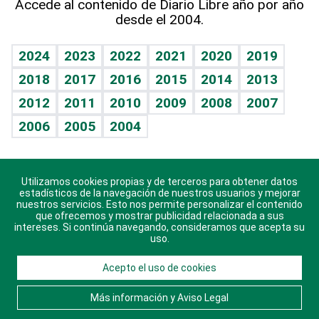
Accede al contenido de Diario Libre año por año
desde el 2004.
Diario de nutrición
BRV
Mundo gamer
RSS
Vida y familia
TBT Deportivo
Guía del dinero
Horóscopos
2024
2023
2022
2021
2020
2019
Eñe
2018
2017
2016
2015
2014
2013
Crucigramas
2012
2011
2010
2009
2008
2007
Celebrando la vida
2006
2005
2004
Sin complejos
En pocas palabras
Utilizamos cookies propias y de terceros para obtener datos
Descarga nuestras aplicaciones para Android, iOS y
Escuchando al corazón
estadísticos de la navegación de nuestros usuarios y mejorar
sistema Huawei.
nuestros servicios. Esto nos permite personalizar el contenido
que ofrecemos y mostrar publicidad relacionada a sus
Economía Personal
intereses. Si continúa navegando, consideramos que acepta su
uso.
Consulta Libre
Acepto el uso de cookies
© 2021 Diario Libre, todos los derechos reservados.
Consulta el
Aviso Legal
. Ponte en
Contacto
con
Más información y Aviso Legal
nosotros y conoce más sobre Diario Libre