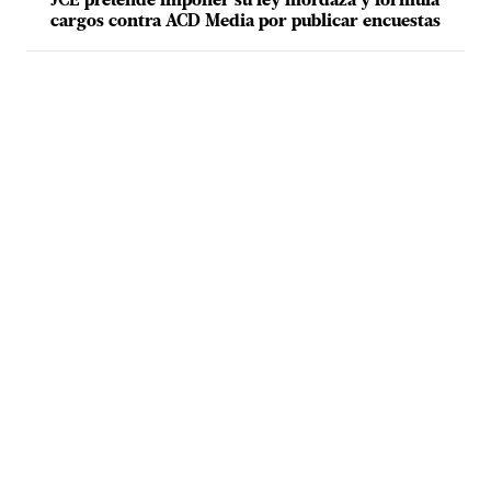
JCE pretende imponer su ley mordaza y formula
cargos contra ACD Media por publicar encuestas