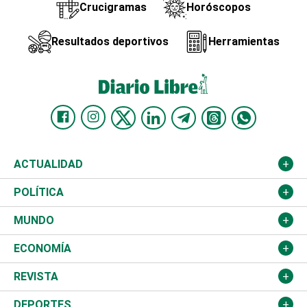
Crucigramas
Horóscopos
Resultados deportivos
Herramientas
ACTUALIDAD
Nacional
POLÍTICA
Ciudad
Partidos
MUNDO
Educación
JCE
Estados Unidos
ECONOMÍA
Salud
TSE
América Latina
Finanzas
REVISTA
Justicia
Congreso Nacional
Haití
Turismo
Música
DEPORTES