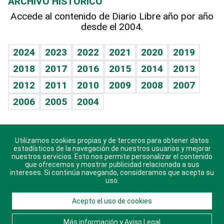
ARCHIVO HISTÓRICO
Hablando con el pediatra
Línea de hit
Más firmas
Hecho en casa
Cumpleaños
Accede al contenido de Diario Libre año por año
desde el 2004.
Diario de nutrición
BRV
Mundo gamer
RSS
Vida y familia
TBT Deportivo
Guía del dinero
Horóscopos
2024
2023
2022
2021
2020
2019
Eñe
2018
2017
2016
2015
2014
2013
Crucigramas
2012
2011
2010
2009
2008
2007
Celebrando la vida
2006
2005
2004
Sin complejos
En pocas palabras
Utilizamos cookies propias y de terceros para obtener datos
Descarga nuestras aplicaciones para Android, iOS y
Escuchando al corazón
estadísticos de la navegación de nuestros usuarios y mejorar
sistema Huawei.
nuestros servicios. Esto nos permite personalizar el contenido
que ofrecemos y mostrar publicidad relacionada a sus
Economía Personal
intereses. Si continúa navegando, consideramos que acepta su
uso.
Consulta Libre
Acepto el uso de cookies
© 2021 Diario Libre, todos los derechos reservados.
Consulta el
Aviso Legal
. Ponte en
Contacto
con
Más información y Aviso Legal