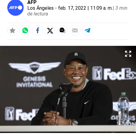
AFP
Los Ángeles
- feb. 17, 2022 | 11:09 a. m.
|
3 min
de lectura