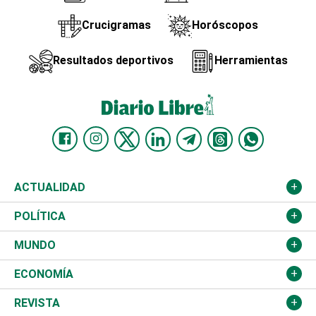
Crucigramas
Horóscopos
Resultados deportivos
Herramientas
ACTUALIDAD
Nacional
POLÍTICA
Ciudad
Partidos
MUNDO
Educación
JCE
Estados Unidos
ECONOMÍA
Salud
TSE
América Latina
Finanzas
REVISTA