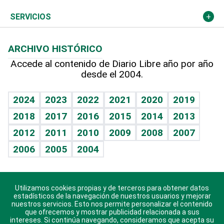
Resto del mundo
Economía personal
Podcast Arte Libre
Más deportes
Columnistas
Cambio climático
Opinión
SERVICIOS
Macroeconomía
Mi mascota
Resultados deportivos
Lecturas
Planeta
Efemérides
ARCHIVO HISTÓRICO
Hablando con el pediatra
Línea de hit
Más firmas
Hecho en casa
Cumpleaños
Accede al contenido de Diario Libre año por año
desde el 2004.
Diario de nutrición
BRV
Mundo gamer
RSS
Vida y familia
TBT Deportivo
Guía del dinero
Horóscopos
2024
2023
2022
2021
2020
2019
Eñe
2018
2017
2016
2015
2014
2013
Crucigramas
2012
2011
2010
2009
2008
2007
Celebrando la vida
2006
2005
2004
Sin complejos
En pocas palabras
Utilizamos cookies propias y de terceros para obtener datos
Descarga nuestras aplicaciones para Android, iOS y
Escuchando al corazón
estadísticos de la navegación de nuestros usuarios y mejorar
sistema Huawei.
nuestros servicios. Esto nos permite personalizar el contenido
que ofrecemos y mostrar publicidad relacionada a sus
Economía Personal
intereses. Si continúa navegando, consideramos que acepta su