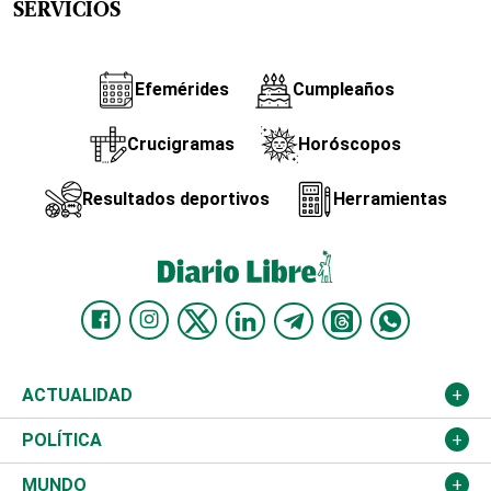
SERVICIOS
Efemérides
Cumpleaños
Crucigramas
Horóscopos
Resultados deportivos
Herramientas
ACTUALIDAD
Nacional
POLÍTICA
Ciudad
Partidos
MUNDO