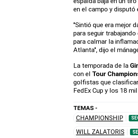
espalda baja en un tiro
en el campo y disputó e
"Sintió que era mejor d
para seguir trabajando
para calmar la inflama
Atlanta", dijo el mánag
La temporada de la
Gi
con el
Tour Champion
golfistas que clasifica
FedEx Cup y los 18 mil
TEMAS -
CHAMPIONSHIP
SE
WILL ZALATORIS
SE