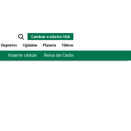
Cambiar a edición USA
Deportes
Opinión
Planeta
Videos
s
Volante cédula
Reina del Caribe
Clausura Juegos Centro