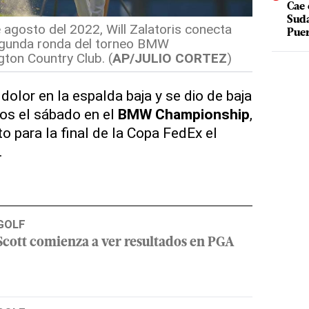
Cae 
Suda
 agosto del 2022, Will Zalatoris conecta
Puer
segunda ronda del torneo BMW
ton Country Club. (
AP/JULIO CORTEZ
)
 dolor en la espalda baja y se dio de baja
os el sábado en el
BMW
Championship
,
to para la final de la Copa FedEx el
.
GOLF
Scott comienza a ver resultados en PGA