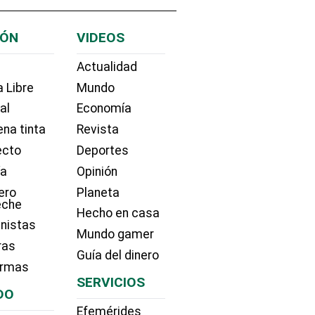
IÓN
VIDEOS
Actualidad
 Libre
Mundo
ial
Economía
na tinta
Revista
ecto
Deportes
ía
Opinión
ero
Planeta
eche
Hecho en casa
nistas
Mundo gamer
ras
Guía del dinero
irmas
SERVICIOS
DO
Efemérides