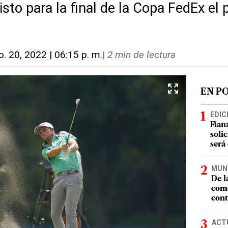
listo para la final de la Copa FedEx el
o. 20, 2022 | 06:15 p. m.
|
2 min de lectura
EN P
EDIC
Fian
soli
será
MUN
De l
como
cont
ACT