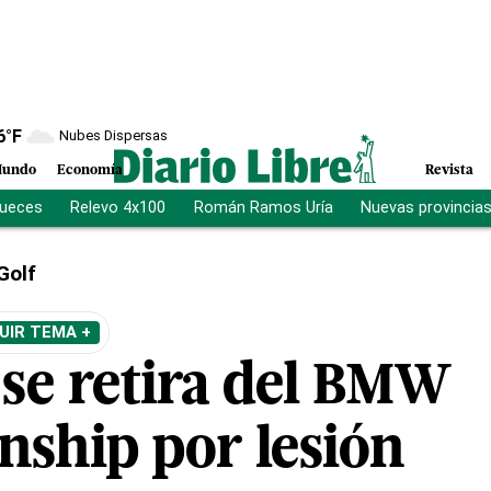
6
°F
Nubes Dispersas
undo
Economía
Revista
jueces
Relevo 4x100
Román Ramos Uría
Nuevas provincia
Golf
UIR TEMA +
 se retira del BMW
ship por lesión