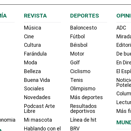
ÍA
REVISTA
DEPORTES
OPIN
Música
Baloncesto
ADC
Cine
Fútbol
Mirada
Cultura
Béisbol
Editor
Farándula
Motor
De bue
Moda
Golf
En Dir
Belleza
Ciclismo
El Esp
Buena Vida
Tenis
Notici
Potel
Sociales
Olimpismo
Colum
Novedades
Más deportes
Lectu
Podcast Arte
Resultados
Libre
deportivos
Más f
onomia
Mi mascota
Línea de hit
MUN
Hablando con el
BRV