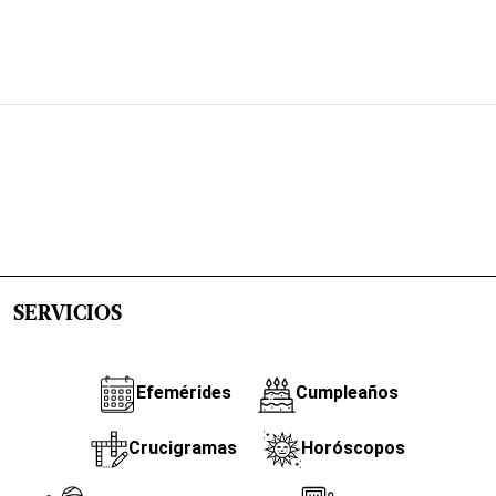
SERVICIOS
Efemérides
Cumpleaños
Crucigramas
Horóscopos