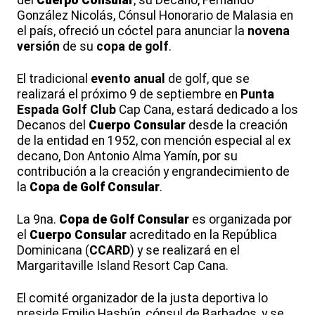
del
Cuerpo Consular
, su Decano, Fernando
González Nicolás, Cónsul Honorario de Malasia en
el país, ofreció un cóctel para anunciar la
novena
versión
de su
copa de golf
.
El tradicional
evento anual
de golf, que se
realizará el próximo 9 de septiembre en
Punta
Espada Golf Club
Cap Cana, estará dedicado a los
Decanos del
Cuerpo Consular
desde la creación
de la entidad en 1952, con mención especial al ex
decano, Don Antonio Alma Yamín, por su
contribución a la creación y engrandecimiento de
la
Copa de Golf
Consular
.
La 9na.
Copa de Golf
Consular
es organizada por
el
Cuerpo Consular
acreditado en la República
Dominicana (
CCARD
) y se realizará en el
Margaritaville Island Resort Cap Cana.
El comité organizador de la justa deportiva lo
preside Emilio Hasbún, cónsul de Barbados, y se